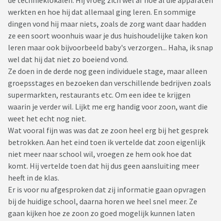
de technieklokalen. Hij vroeg zich wel af hoe al die apparaten
werkten en hoe hij dat allemaal ging leren. En sommige
dingen vond hij maar niets, zoals de zorg want daar hadden
ze een soort woonhuis waar je dus huishoudelijke taken kon
leren maar ook bijvoorbeeld baby's verzorgen... Haha, ik snap
wel dat hij dat niet zo boeiend vond.
Ze doen in de derde nog geen individuele stage, maar alleen
groepsstages en bezoeken dan verschillende bedrijven zoals
supermarkten, restaurants etc. Om een idee te krijgen
waarin je verder wil. Lijkt me erg handig voor zoon, want die
weet het echt nog niet.
Wat vooral fijn was was dat ze zoon heel erg bij het gesprek
betrokken. Aan het eind toen ik vertelde dat zoon eigenlijk
niet meer naar school wil, vroegen ze hem ook hoe dat
komt. Hij vertelde toen dat hij dus geen aansluiting meer
heeft in de klas.
Er is voor nu afgesproken dat zij informatie gaan opvragen
bij de huidige school, daarna horen we heel snel meer. Ze
gaan kijken hoe ze zoon zo goed mogelijk kunnen laten