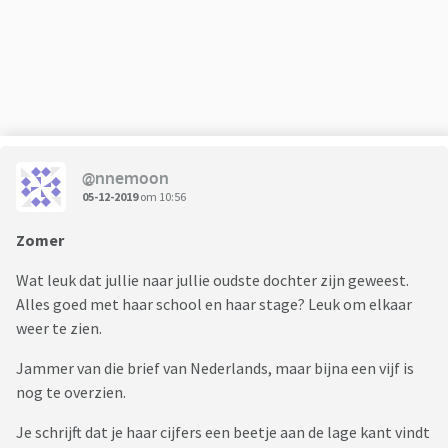
huidige VMBO-school hem wel een kans en zit hij daar nu
helemaal op zijn plek. Hij gaat met alleen maar voldoendes,
behaald met de nodige ondersteuning van thuis, over naar de
tweede klas.
@nnemoon
05-12-2019
om 10:56
Zomer
Wat leuk dat jullie naar jullie oudste dochter zijn geweest.
Alles goed met haar school en haar stage? Leuk om elkaar
weer te zien.
Jammer van die brief van Nederlands, maar bijna een vijf is
nog te overzien.
Je schrijft dat je haar cijfers een beetje aan de lage kant vindt