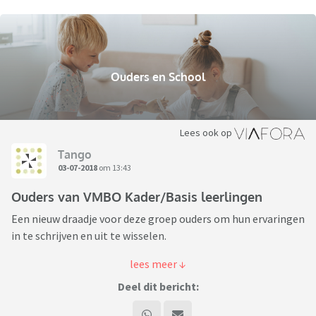
Ouders en School
Lees ook op
Tango
03-07-2018
om 13:43
Ouders van VMBO Kader/Basis leerlingen
Een nieuw draadje voor deze groep ouders om hun ervaringen
in te schrijven en uit te wisselen.
Begin dit schooljaar begon ik een draadje over mijn zoon die
startte op het VMBO-Basis met LWOO en vooral over hoe hij
Deel dit bericht:
moest wennen aan al die nieuwe dingen en daardoor
regelmatig iets kwijt was of iets vergat mee naar huis of