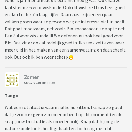
vond ik jammer omdat dit echt niet nodig was. Ook had ze
laatst een 5.6 voor wiskunde. Ook dit wist ze thuis heel goed
en dan toch zo'n laag cijfer. Daarnaast zijn er een paar
vakken groen waar ze gewoon weg de interesse niet in heeft.
Dat gaat moeizaam, net zoals Bio. maaaaaaar, ze appte net.
Een 8.4 voor wiskunde!!!! We oefenen nu ook heel goed voor
Bio. Dat zit er ook al redelijk goed in. Ik steek zelf even weer
meer tijd in het maken van een samenvatting en dat scheelt
ook. Dus ook ik ben weer scherp
Zomer
05-12-2019
om 14:55
Tango
Wat een rotsituatie waarin jullie nu zitten. Ik snap zo goed
dat je zoon er geen zin meer in heeft op dit moment (en ik
snap jouw frustratie als moeder ook). Knap dat hij nog de
natuurkundetoets heeft gehaald en toch nog met dat