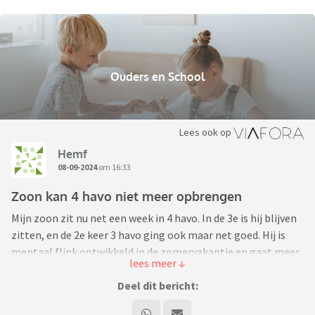
Ouders en School
Lees ook op
Hemf
08-09-2024
om 16:33
Zoon kan 4 havo niet meer opbrengen
Mijn zoon zit nu net een week in 4 havo. In de 3e is hij blijven
zitten, en de 2e keer 3 havo ging ook maar net goed. Hij is
mentaal flink ontwikkeld in de zomervakantie en gaat meer
nadenken wat hij wil. Hij heeft nu aangegeven dat hij
helemaal klaar is met de middelbare school en graag naar
Deel dit bericht:
het mbo wil (hij heeft al een richting op het oog). Ik begrijp