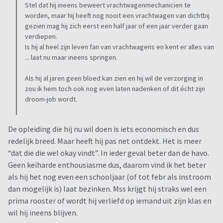
Stel dat hij ineens beweert vrachtwagenmechanicien te
worden, maar hij heeft nog nooit een vrachtwagen van dichtbij
gezien mag hij zich eerst een half jaar of een jaar verder gaan
verdiepen.
Is hij al heel zijn leven fan van vrachtwagens en kent er alles van
... laat nu maar ineens springen.
Als hij al jaren geen bloed kan zien en hij wil de verzorging in
zou ik hem toch ook nog even laten nadenken of dit écht zijn
droom-job wordt.
De opleiding die hij nu wil doen is iets economisch en dus
redelijk breed. Maar heeft hij pas net ontdekt. Het is meer
“dat die die wel okay vindt”. In ieder geval beter dan de havo.
Geen keiharde enthousiasme dus, daarom vind ik het beter
als hij het nog even een schooljaar (of tot febr als instroom
dan mogelijk is) laat bezinken. Mss krijgt hij straks wel een
prima rooster of wordt hij verliefd op iemand uit zijn klas en
wil hij ineens blijven.