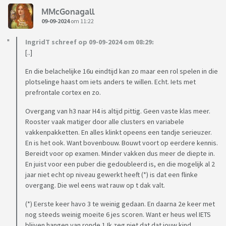
MMcGonagall
09-09-2024
om 11:22
IngridT schreef op 09-09-2024 om 08:29:
[..]
En die belachelijke 16u eindtijd kan zo maar een rol spelen in die
plotselinge haast om iets anders te willen. Echt. Iets met
prefrontale cortex en zo.
Overgang van h3 naar H4 is altijd pittig. Geen vaste klas meer.
Rooster vaak matiger door alle clusters en variabele
vakkenpakketten. En alles klinkt opeens een tandje serieuzer.
En is het ook. Want bovenbouw. Bouwt voort op eerdere kennis.
Bereidt voor op examen. Minder vakken dus meer de diepte in.
En juist voor een puber die gedoubleerd is, en die mogelijk al 2
jaar niet echt op niveau gewerkt heeft (*) is dat een flinke
overgang. Die wel eens wat rauw op t dak valt.
(*) Eerste keer havo 3 te weinig gedaan. En daarna 2e keer met
nog steeds weinig moeite 6 jes scoren. Want er heus wel IETS
blijven hangen van ronde 1 Ik zeg niet dat dat jouw kind