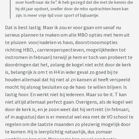
over hoeft naar de 5e”. Ik heb gezegd dat die met de kennis die
hij dit jaar opdoet, sneller door de mbo opdrachten heen kan
zijn. Is meer vrije tijd voor sport of bijbaantje.
Dat is best lastig. Maar ik zou er voor gaan om vanaf nu
serieus plannen te maken om alle MBO opties met hem uit
te pluizen voor/nadelen vs havo, doorstrooomopties
richting HBO, , carriereperspectieven, mogelijkheden tot
instromen in februari) terwijl je hem er toch van probeert te
doordringen dat het, zolang de kogel niet echt door de kerk
is, belangrijk is om t in H4 in ieder geval zo goed bij te
houden allemaal dat hij niet al zn kansen al heeft verspeeld
mocht hij alsnog besluiten op de havo te willen blijven. Is
lastig hoor. En werkt niet bij iedereen. Maar so be it. T kan
niet altijd allemaal perfect gaan. Overigens, als de kogel wel
door de kerk is, en je zoon weet dat hij vertrekt (in februari,
of in augustus) dan is er meestal wel eea met de VO school te
regelen om die laatste maanden zo plezierig mogelijk door
te komen. Hij is leerplichtig natuurlijk, dus zomaar