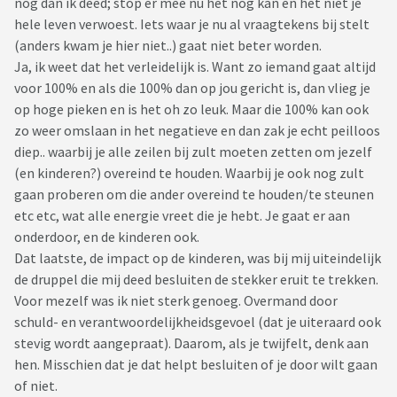
nog dan ik deed; stop er mee nu het nog kan en het niet je
hele leven verwoest. Iets waar je nu al vraagtekens bij stelt
(anders kwam je hier niet..) gaat niet beter worden.
Ja, ik weet dat het verleidelijk is. Want zo iemand gaat altijd
voor 100% en als die 100% dan op jou gericht is, dan vlieg je
op hoge pieken en is het oh zo leuk. Maar die 100% kan ook
zo weer omslaan in het negatieve en dan zak je echt peilloos
diep.. waarbij je alle zeilen bij zult moeten zetten om jezelf
(en kinderen?) overeind te houden. Waarbij je ook nog zult
gaan proberen om die ander overeind te houden/te steunen
etc etc, wat alle energie vreet die je hebt. Je gaat er aan
onderdoor, en de kinderen ook.
Dat laatste, de impact op de kinderen, was bij mij uiteindelijk
de druppel die mij deed besluiten de stekker eruit te trekken.
Voor mezelf was ik niet sterk genoeg. Overmand door
schuld- en verantwoordelijkheidsgevoel (dat je uiteraard ook
stevig wordt aangepraat). Daarom, als je twijfelt, denk aan
hen. Misschien dat je dat helpt besluiten of je door wilt gaan
of niet.