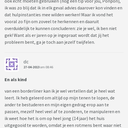
ook echt moeten gebruiken (nog een tip voor jou, Ponpon),
ik was zo blij dat ik in elk geval advies daarover kon vinden en
dat hulpinstanties mee wilden werken! Maar ik vond het
vooral zo fijn om zoveel te herkennen en daaruit
overduidelijk te kunnen concluderen: zie je wel, ik ben niet
gek! Want als er jaren op je ingepraat wordt dat jij het
probleem bent, ga je toch aan jezelf twijfelen.
dc
27-04-2013
om 08:46
En als kind
van een borderliner kan ik je wel vertellen dat je heel wat
leert. Ik heb geleerd om altijd op mijn tenen te lopen, de
ander te bestuderen en mijn eigen gedrag erop aan te
passen, mezelf heel veel af te zonderen, te manipuleren en
ik weet hoe het is om op heel jong (14 jaar) het huis
uitgegooid te worden, omdat je een rotmens bent waar niet