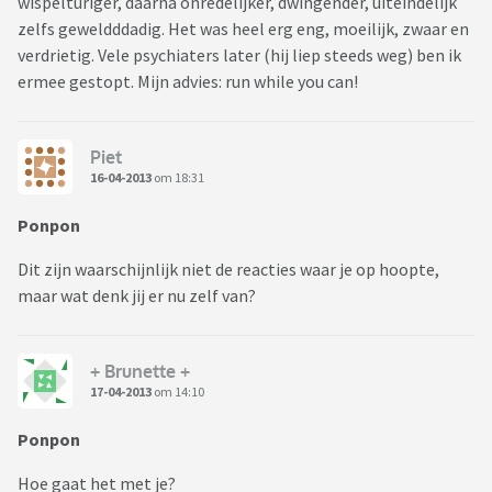
wispelturiger, daarna onredelijker, dwingender, uiteindelijk
zelfs geweldddadig. Het was heel erg eng, moeilijk, zwaar en
verdrietig. Vele psychiaters later (hij liep steeds weg) ben ik
ermee gestopt. Mijn advies: run while you can!
Piet
16-04-2013
om 18:31
Ponpon
Dit zijn waarschijnlijk niet de reacties waar je op hoopte,
maar wat denk jij er nu zelf van?
+ Brunette +
17-04-2013
om 14:10
Ponpon
Hoe gaat het met je?