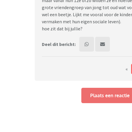
maar vanaf hun 12e ofzo wilden ze en hoefde
grote vriendengroep van jong tot oud wat voo
wel een beetje. Lijkt me vooral voor de kind
vermaken met hun eigen sociale leven).
hoe zit dat bij jullie?
Deel dit bericht:
«
Plaats een reactie