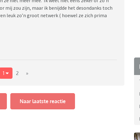
n ze niet meer mee. Ik weet niet eens zeker of zo’n
r mij zou zijn, maar ik benijdde het desondanks toch
eren leuk zo’n groot netwerk ( hoewel ze zich prima
1
2
»
Naar laatste reactie