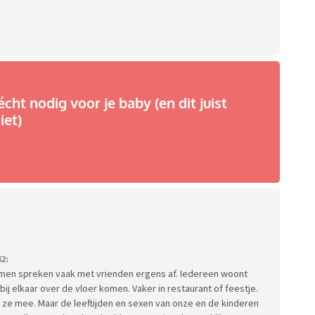
écht nodig voor je baby (en dit juist
iet)
2:
 samen spreken vaak met vrienden ergens af. Iedereen woont
ij elkaar over de vloer komen. Vaker in restaurant of feestje.
 ze mee. Maar de leeftijden en sexen van onze en de kinderen