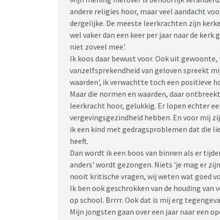
andere religies hoor, maar veel aandacht voor 
dergelijke. De meeste leerkrachten zijn kerke
wel vaker dan een keer per jaar naar de kerk 
niet zoveel mee'.
Ik koos daar bewust voor. Ook uit gewoonte, 
vanzelfsprekendheid van geloven spreekt mi
waarden', ik verwachtte toch een positieve 
Maar die normen en waarden, daar ontbreekt he
leerkracht hoor, gelukkig. Er lopen echter ee
vergevingsgezindheid hebben. En voor mij zi
ik een kind met gedragsproblemen dat die li
heeft.
Dan wordt ik een boos van binnen als er tijden
anders' wordt gezongen. Niets 'je mag er zijn'
nooit kritische vragen, wij weten wat goed voor
Ik ben ook geschrokken van de houding van v
op school. Brrrr. Ook dat is mij erg tegengev
Mijn jongsten gaan over een jaar naar een o