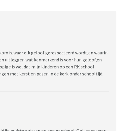
lkom is,waar elk geloof gerespecteerd wordt,en waarin
en uitleggen wat kenmerkend is voor hun geloof,en
appige is wel dat mijn kinderen op een RK school
ngen met kerst en pasen in de kerk,onder schooltijd.
. Mijn oudsten zitten op een pc school. Ook open voor