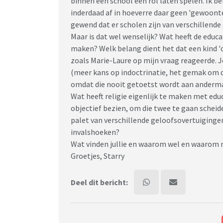
binnen een school een rol laten spelen. Ik b
inderdaad af in hoeverre daar geen 'gewoonte
gewend dat er scholen zijn van verschillende
Maar is dat wel wenselijk? Wat heeft de educ
maken? Welk belang dient het dat een kind 'o
zoals Marie-Laure op mijn vraag reageerde. J
(meer kans op indoctrinatie, het gemak om d
omdat die nooit getoetst wordt aan anderma
Wat heeft religie eigenlijk te maken met educa
objectief bezien, om die twee te gaan schei
palet van verschillende geloofsovertuiginge
invalshoeken?
Wat vinden jullie en waarom wel en waarom 
Groetjes, Starry
Deel dit bericht: