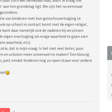
en daar toch wel benieuwd naar, want ik vraag me
' aan ten grondslag ligt. We zijn het nu eenmaal
 gezindten.
atie van kinderen met hun geloofsovertuiging te
ok op school in contact komt met de eigen religie',
e kunt daar namelijk ook de nadelen bij verzinnen
e eigen overtuiging als enige waarheid te gaan zien
ns waarheid, etc).
tie, dat is mijn vraag. Is het niet veel beter, puur
den en scholen meer universeel te maken? Een kleurig
n, juist omdat kinderen nog zo open staan voor andere
niet