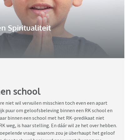
n Spiritualiteit
nen school
e niet wil vervuilen misschien toch even een apart
ijk puur om geloofsbeleving binnen een RK school en
t daar binnen een school met het RK-predikaat niet
 weg, is haar stelling. En dáár wil ze het over hebben.
oepelende vraag: waarom zou je überhaupt het geloof