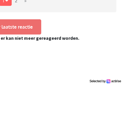
1
2
»
 laatste reactie
, er kan niet meer gereageerd worden.