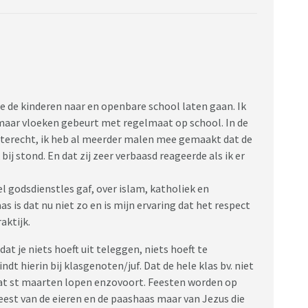
e de kinderen naar en openbare school laten gaan. Ik
 maar vloeken gebeurt met regelmaat op school. In de
l terecht, ik heb al meerder malen mee gemaakt dat de
bij stond. En dat zij zeer verbaasd reageerde als ik er
l godsdienstles gaf, over islam, katholiek en
is dat nu niet zo en is mijn ervaring dat het respect
aktijk.
at je niets hoeft uit teleggen, niets hoeft te
dt hierin bij klasgenoten/juf. Dat de hele klas bv. niet
at st maarten lopen enzovoort. Feesten worden op
feest van de eieren en de paashaas maar van Jezus die