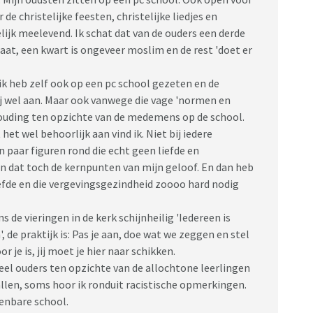
de christelijke feesten, christelijke liedjes en
lijk meelevend. Ik schat dat van de ouders een derde
gaat, een kwart is ongeveer moslim en de rest 'doet er
ik heb zelf ook op een pc school gezeten en de
j wel aan. Maar ook vanwege die vage 'normen en
houding ten opzichte van de medemens op de school.
t wel behoorlijk aan vind ik. Niet bij iedere
n paar figuren rond die echt geen liefde en
jn dat toch de kernpunten van mijn geloof. En dan heb
efde en die vergevingsgezindheid zoooo hard nodig
s de vieringen in de kerk schijnheilig 'Iedereen is
, de praktijk is: Pas je aan, doe wat we zeggen en stel
 je is, jij moet je hier naar schikken.
eel ouders ten opzichte van de allochtone leerlingen
allen, soms hoor ik ronduit racistische opmerkingen.
penbare school.