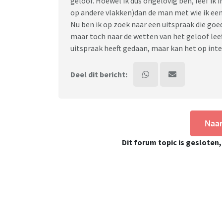
geloof. Hoewel ik dus ongelovig ben, leef ik 
op andere vlakken)dan de man met wie ik een
Nu ben ik op zoek naar een uitspraak die goe
maar toch naar de wetten van het geloof leef
uitspraak heeft gedaan, maar kan het op inte
Deel dit bericht:
Naar
Dit forum topic is gesloten