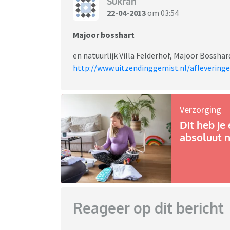
Sukran
22-04-2013
om 03:54
Majoor bosshart
en natuurlijk Villa Felderhof, Majoor Bossha
http://www.uitzendinggemist.nl/aflevering
Verzorging
Dit heb je 
absoluut n
Reageer op dit bericht