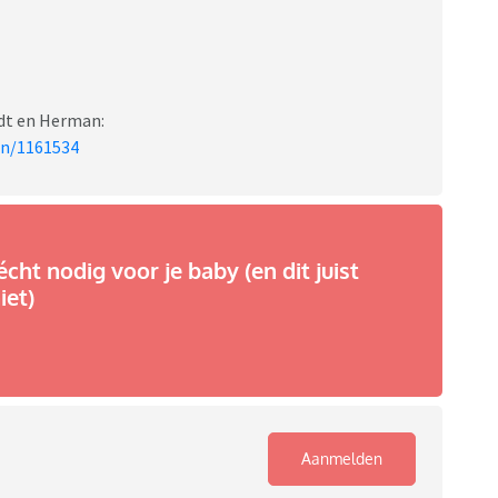
rdt en Herman:
en/1161534
écht nodig voor je baby (en dit juist
iet)
Aanmelden