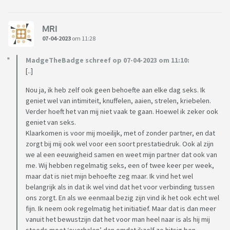
MRI
07-04-2023
om 11:28
MadgeTheBadge schreef op 07-04-2023 om 11:10:
[..]
Nou ja, ik heb zelf ook geen behoefte aan elke dag seks. Ik
geniet wel van intimiteit, knuffelen, aaien, strelen, kriebelen.
Verder hoeft het van mij niet vaak te gaan. Hoewel ik zeker ook
geniet van seks.
Klaarkomen is voor mij moeilijk, met of zonder partner, en dat
zorgt bij mij ook wel voor een soort prestatiedruk. Ook al zijn
we al een eeuwigheid samen en weet mijn partner dat ook van
me. Wij hebben regelmatig seks, een of twee keer per week,
maar dat is niet mijn behoefte zeg maar. Ik vind het wel
belangrijk als in dat ik wel vind dat het voor verbinding tussen
ons zorgt. En als we eenmaal bezig zijn vind ik het ook echt wel
fijn. Ik neem ook regelmatig het initiatief. Maar dat is dan meer
vanuit het bewustzijn dat het voor man heel naar is als hij mij
steeds moet ‘overhalen’ dan omdat ikzelf zo hitsig ben.