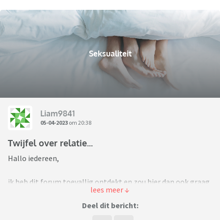
Seksualiteit
Liam9841
05-04-2023
om 20:38
Twijfel over relatie...
Hallo iedereen,
ik heb dit forum toevallig ontdekt en zou hier dan ook graag
anoniem mijn verhaal willen doen. Wat ik hiermee wil
bereiken? Dat weet ik zelf niet goed... erkenning misschien?
Deel dit bericht:
Andere lotgenoten? (mag trouwens ook altijd via pb indien