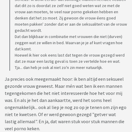
dat dit zo is doordat ze zelf niet goed weten wat ze met de
vrouw aan moeten, te veel naar porno gekeken hebben en
denken dat het zo moet. Zij gewoon de vrouw éens goed
moeten pakken' zonder dat er aan de seksualiteit van de vrouw
gedacht wordt.
Dat dan blijkbaar in combinatie met vrouwen die niet (durven)
zeggen wat ze willen in bed. Waarvan je je af kunt vragen hoe
dat komt.
Hoewel ik hier ook eens last dat tegen de vrouw gezegd werd
dat ze maar een lastig geval is toen ze vertelde hoe en wat.
Tja... dan heb je ook al niet zo'n zin meer natuurlijk.
Ja precies ook meegemaakt hoor: ik ben altijd een seksueel
gezonde vrouw geweest. Maar mén wat ben ik een mannen
tegengekomen die het niet interesseerde hoe het voor mij
was. En als je het dan aankaartte, werd het soms heel
ongemakkelijk... ook al liep je nog zo op je tenen om zijn ego
niet te kwetsen. Of er werd gewoon gezegd "getver wat
lastig allemaal". En ja, dat waren stuk voor stuk mannen die
veel porno keken.