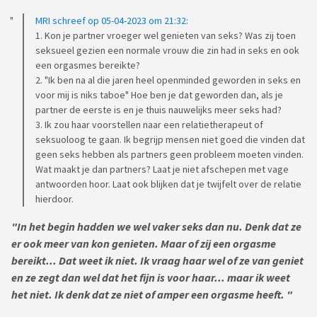
frustratie zal blijven. Of aanvaarden dat de relatie zal
MRI schreef op 05-04-2023 om 21:32:
worden stopgezet met alle gevolgen vandien... zodat ik... ja...
1. Kon je partner vroeger wel genieten van seks? Was zij toen
op zoek kan gaan om mijn nieuwsgierigheid in andere
seksueel gezien een normale vrouw die zin had in seks en ook
vrouwen te ontdekken...? Ik weet ook niet of dit mij
een orgasmes bereikte?
voldoening zou geven... maar dit is het hem net... ik weet het
2. "Ik ben na al die jaren heel openminded geworden in seks en
voor mij is niks taboe" Hoe ben je dat geworden dan, als je
niet want ik heb het nooit gedaan... Ik weet ook helemaal
partner de eerste is en je thuis nauwelijks meer seks had?
niet wat ik zou mogen verwachten... Ik ben ook helemaal
3. Ik zou haar voorstellen naar een relatietherapeut of
niet op zoek naar een andere relatie denk ik.
seksuoloog te gaan. Ik begrijp mensen niet goed die vinden dat
geen seks hebben als partners geen probleem moeten vinden.
Bedankt alvast om mijn verhaal te lezen...
Wat maakt je dan partners? Laat je niet afschepen met vage
antwoorden hoor. Laat ook blijken dat je twijfelt over de relatie
hierdoor.
"In het begin hadden we wel vaker seks dan nu. Denk dat ze
er ook meer van kon genieten. Maar of zij een orgasme
bereikt... Dat weet ik niet. Ik vraag haar wel of ze van geniet
en ze zegt dan wel dat het fijn is voor haar... maar ik weet
het niet. Ik denk dat ze niet of amper een orgasme heeft. "