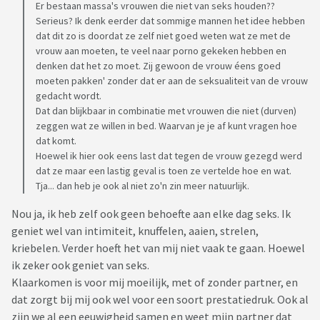
Er bestaan massa's vrouwen die niet van seks houden??
Serieus? Ik denk eerder dat sommige mannen het idee hebben
dat dit zo is doordat ze zelf niet goed weten wat ze met de
vrouw aan moeten, te veel naar porno gekeken hebben en
denken dat het zo moet. Zij gewoon de vrouw éens goed
moeten pakken' zonder dat er aan de seksualiteit van de vrouw
gedacht wordt.
Dat dan blijkbaar in combinatie met vrouwen die niet (durven)
zeggen wat ze willen in bed. Waarvan je je af kunt vragen hoe
dat komt.
Hoewel ik hier ook eens last dat tegen de vrouw gezegd werd
dat ze maar een lastig geval is toen ze vertelde hoe en wat.
Tja... dan heb je ook al niet zo'n zin meer natuurlijk.
Nou ja, ik heb zelf ook geen behoefte aan elke dag seks. Ik
geniet wel van intimiteit, knuffelen, aaien, strelen,
kriebelen. Verder hoeft het van mij niet vaak te gaan. Hoewel
ik zeker ook geniet van seks.
Klaarkomen is voor mij moeilijk, met of zonder partner, en
dat zorgt bij mij ook wel voor een soort prestatiedruk. Ook al
zijn we al een eeuwigheid samen en weet mijn partner dat