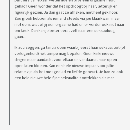
partners van elkaar weten hoe en of je een orgasme hebt
gehad? Geen wonder dat het opdroogt bij haar, letterlijk en
figuurlijk gezien. Ja dan gaat ze afhaken, niet heel gek hoor.
Zou jij ook hebben als iemand steeds via jou klaarkwam maar
niet eens wist of jij een orgasme had en er verder ook niet naar
om keek. Dan kan je beter eerst zelf naar een seksuoloog
gaan....
Ik zou zeggen: ga tantra doen waarbij eerst haar seksualiteit (of
verlegenheid) het tempo mag bepalen. Geen kinki nieuwe
dingen maar aandacht voor elkaar en vandaaruit haar op en
open laten bloeien. Kan een hele nieuwe impuls voor jullie
relatie zijn als het met geduld en liefde gebeurt. Je kan zo ook
een hele nieuwe hele fijne seksualiteit ontdekken als man.