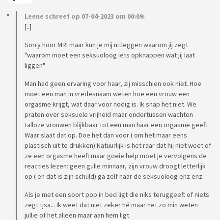
Leene schreef op 07-04-2023 om 00:09:
[..]
Sorry hoor MRI maar kun je mij uitleggen waarom jij zegt
"waarom moet een seksuoloog iets opknappen wat jij laat
liggen"
Man had geen ervaring voor haar, zij misschien ook niet. Hoe
moet een man in vredesnaam weten hoe een vrouw een
orgasme krijgt, wat daar voor nodig is. Ik snap het niet. We
praten over seksuele vrijheid maar ondertussen wachten
talloze vrouwen blijkbaar tot een man haar een orgasme geeft.
Waar slaat dat op. Doe het dan voor ( om het maar eens
plastisch uit te drukken) Natuurlijk is het raar dat hij niet weet of
ze een orgasme heeft maar goeie help moet je vervolgens de
reacties lezen: geen gulle minnaar, zijn vrouw droogt letterlijk
op ( en dat is zijn schuld) ga zelf naar de seksuoloog enz enz.
Als je met een soort pop in bed ligt die niks teruggeeft of niets
zegt tjsa... Ik weet dat niet zeker hé maar net zo min weten
jullie of het alleen maar aan hem ligt.