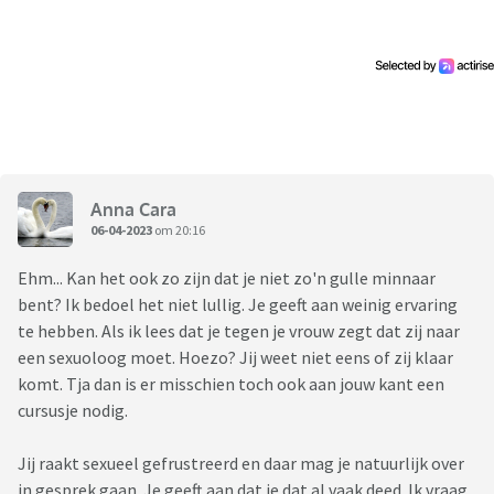
en toe seks.
De hoeveelheid seks is tijdens de relatie alleen maar
afgenomen. Ik wou wel meer maar mijn vriendin had er
kennelijk niet veel behoefte aan. Er zijn soms periodes
geweest dat er weken en zelfs maanden geen seks is
geweest. Niet dat ik geen pogingen heb ondernomen, maar
de zin bij haar was er gewoonweg niet. Moe? Last van haar
Anna Cara
maandstonden? Gewoon geen zin... Het waren vaak vage
06-04-2023
om 20:16
antwoorden als ik haar vroeg wat het probleem is.
Ehm... Kan het ook zo zijn dat je niet zo'n gulle minnaar
Tijdens bepaalde periodes in onze relatie heb ik er mij dan
bent? Ik bedoel het niet lullig. Je geeft aan weinig ervaring
ook soms gewoon bij neergelegd dat dit normaal is en dat ik
te hebben. Als ik lees dat je tegen je vrouw zegt dat zij naar
haar ook niet kan dwingen om seks te hebben.
een sexuoloog moet. Hoezo? Jij weet niet eens of zij klaar
komt. Tja dan is er misschien toch ook aan jouw kant een
Niet dat ik het probleem niet heb aangekaart... Goh... ik kan
cursusje nodig.
het niet meer bijhouden hoe vaak ik erover ben begonnen
dat dit voor mij soms niet leefbaar is en dat ik seksueel
Jij raakt sexueel gefrustreerd en daar mag je natuurlijk over
doodgefrustreerd ben.
in gesprek gaan. Je geeft aan dat je dat al vaak deed. Ik vraag