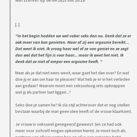
MRI schreef op 06-04-2023 om 20:19:
[..]
"In het begin hadden we wel vaker seks dan nu. Denk dat ze er
ook meer van kon genieten. Maar of zij een orgasme bereikt...
Dat weet ik niet. Ik vraag haar wel of ze van geniet en ze zegt
dan wel dat het fijn is voor haar... maar ik weet het niet. Ik
denk dat ze niet of amper een orgasme heeft. "
Maar als je dat niet eens weet, waar gaat het dan over? En wat
doe jij er aan om haar te pleasen? Wat heb je er in het verleden
aan gedaan? Waarom moet een seksuoloog iets opknappen
wat jij als partner laat liggen...?
Seks doe je samen he? Ik sla stijl achterover dat er nog stellen
bestaan waarbij de man geen idee heeft of de vrouw klaarkomt.
Je vrouw is seksueel genegeerd geweest. (en ze had ook
meer voor zichzelf mogen opkomen hierin) Je moet toch als