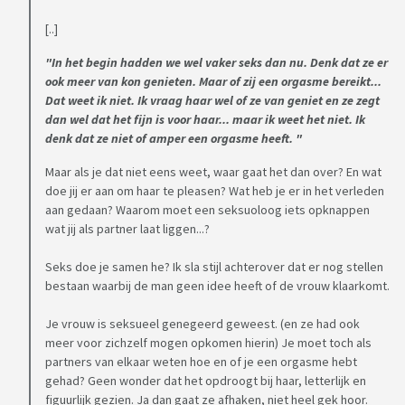
[..]
"In het begin hadden we wel vaker seks dan nu. Denk dat ze er
ook meer van kon genieten. Maar of zij een orgasme bereikt...
Dat weet ik niet. Ik vraag haar wel of ze van geniet en ze zegt
dan wel dat het fijn is voor haar... maar ik weet het niet. Ik
denk dat ze niet of amper een orgasme heeft. "
Maar als je dat niet eens weet, waar gaat het dan over? En wat
doe jij er aan om haar te pleasen? Wat heb je er in het verleden
aan gedaan? Waarom moet een seksuoloog iets opknappen
wat jij als partner laat liggen...?
Seks doe je samen he? Ik sla stijl achterover dat er nog stellen
bestaan waarbij de man geen idee heeft of de vrouw klaarkomt.
Je vrouw is seksueel genegeerd geweest. (en ze had ook
meer voor zichzelf mogen opkomen hierin) Je moet toch als
partners van elkaar weten hoe en of je een orgasme hebt
gehad? Geen wonder dat het opdroogt bij haar, letterlijk en
figuurlijk gezien. Ja dan gaat ze afhaken, niet heel gek hoor.