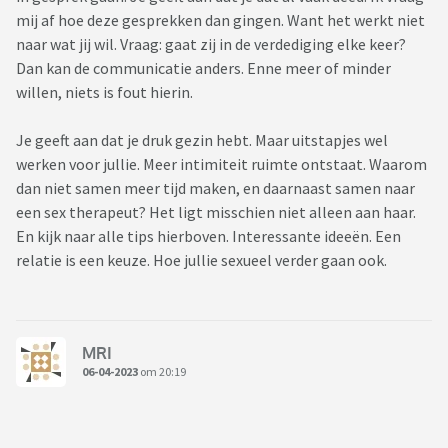
mij af hoe deze gesprekken dan gingen. Want het werkt niet
Mijn vriendin is mijn eerste en dus tot nu toe ook enigste
naar wat jij wil. Vraag: gaat zij in de verdediging elke keer?
bedpartner geweest.
Dan kan de communicatie anders. Enne meer of minder
willen, niets is fout hierin.
Ik wist dus in het begin ook niet beter dan dat dergelijk
seksleven normaal is... Niet dus...
Je geeft aan dat je druk gezin hebt. Maar uitstapjes wel
werken voor jullie. Meer intimiteit ruimte ontstaat. Waarom
Ik ben na al die jaren heel openminded geworden in seks en
dan niet samen meer tijd maken, en daarnaast samen naar
voor mij is niks taboe. Voor mij is alles bespreekbaar.
een sex therapeut? Het ligt misschien niet alleen aan haar.
En kijk naar alle tips hierboven. Interessante ideeën. Een
Ik heb vaak zitten denken om de relatie te beëindigen... maar
relatie is een keuze. Hoe jullie sexueel verder gaan ook.
als ik mijn 2 kinderen zie, kan ik dit niet. Ik kan het niet om
hun te verlaten en ik weet dat ik mijn vriendin ook zou
missen. Want ik zie haar graag.
MRI
Ik ben verre van een perfecte man en ik besef heel goed dat
06-04-2023
om 20:19
dit mijn kant van het verhaal is. maar het is een
hartverscheurende keuze die ondraaglijk is. Kiezen voor je
gezin, je vriendin, je kids... en aanvaarden dat seksuele