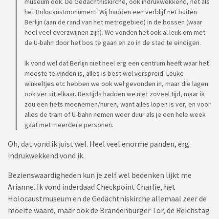
museum ook. De Gedächtniskirche, ook indrukwekkend, net als
het Holocaustmonument. Wij hadden een verblijf net buiten
Berlijn (aan de rand van het metrogebied) in de bossen (waar
heel veel everzwijnen zijn). We vonden het ook al leuk om met
de U-bahn door het bos te gaan en zo in de stad te eindigen.
Ik vond wel dat Berlijn niet heel erg een centrum heeft waar het
meeste te vinden is, alles is best wel verspreid. Leuke
winkeltjes etc hebben we ook wel gevonden in, maar die lagen
ook ver uit elkaar. Destijds hadden we niet zoveel tijd, maar ik
zou een fiets meenemen/huren, want alles lopen is ver, en voor
alles de tram of U-bahn nemen weer duur als je een hele week
gaat met meerdere personen.
Oh, dat vond ik juist wel. Heel veel enorme panden, erg
indrukwekkend vond ik.
Bezienswaardigheden kun je zelf wel bedenken lijkt me
Arianne. Ik vond inderdaad Checkpoint Charlie, het
Holocaustmuseum en de Gedächtniskirche allemaal zeer de
moeite waard, maar ook de Brandenburger Tor, de Reichstag