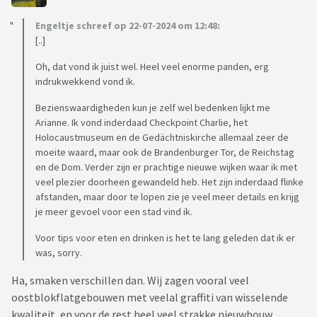
Engeltje schreef op 22-07-2024 om 12:48:
[..]
Oh, dat vond ik juist wel. Heel veel enorme panden, erg
indrukwekkend vond ik.
Bezienswaardigheden kun je zelf wel bedenken lijkt me
Arianne. Ik vond inderdaad Checkpoint Charlie, het
Holocaustmuseum en de Gedächtniskirche allemaal zeer de
moeite waard, maar ook de Brandenburger Tor, de Reichstag
en de Dom. Verder zijn er prachtige nieuwe wijken waar ik met
veel plezier doorheen gewandeld heb. Het zijn inderdaad flinke
afstanden, maar door te lopen zie je veel meer details en krijg
je meer gevoel voor een stad vind ik.
Voor tips voor eten en drinken is het te lang geleden dat ik er
was, sorry.
Ha, smaken verschillen dan. Wij zagen vooral veel
oostblokflatgebouwen met veelal graffiti van wisselende
kwaliteit, en voor de rest heel veel strakke nieuwbouw.