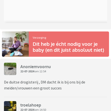
Verzorging
Dit heb je écht nodig voor je
baby (en dit juist absoluut niet)
Anoniemvoornu
22-07-2024
om 12:54
De duitse drogisterij , DM dacht ik is bij ons bij de
meiden/vrouwen een groot succes
troelahoep
22-07-2024
om 14:50