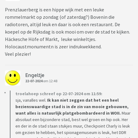
Prenzlauerberg is een hippe wijk met een leuke
rommelmarkt op zondag (of zaterdag?) Bovenin die
radiotoren, altijd leuk en daar is ook een restaurant. De
koepel op de Rijksdag is ook mooi om over de stad te kijken.
Häckesche Höfe of Markt, leuke winkeltjes.
Holocaustmonumentn is zeer indrukwekkend.
Veel plezier!
Engeltje
22-07-2024
om 12:48
troelahoep schreef op 22-07-2024 om 11:59:
sja, vanalles wel.
Ik kan niet zeggen dat het een heel
bezienswaardige stad is in de zin van mooie gebouwen,
want alles is natuurlijk platgebombardeerd in WOII.
Maar
absoluut een bijzondere stad, best wel groen en hip ook. Her
en der in de stad staan stukjes muur, Checkpoint Charly is leuk
om gezien te hebben, het spionagemuseum is leuk, het DDR