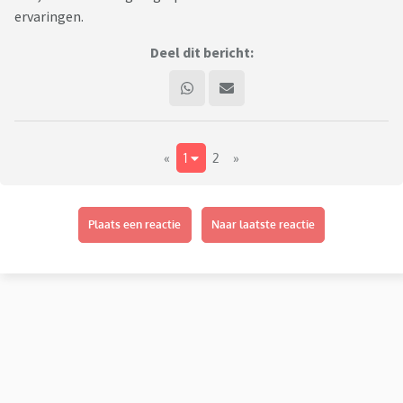
ervaringen.
Deel dit bericht:
«
1
2
»
Plaats een reactie
Naar laatste reactie