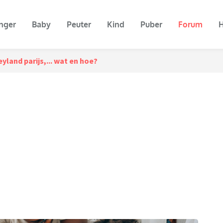
nger
Baby
Peuter
Kind
Puber
Forum
H
yland parijs,... wat en hoe?