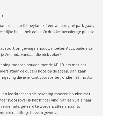
en
iemand die naar Disneyland of een andere pretpark gaat,
reselijke hekel heb aan zo'n drukke lawaaierige plastic
n dat soort omgevingen houdt, moeten ALLE ouders van
je Vreemd....vandaar die nick zeker?
rekening moeten houden met de ADHD-ers mbt het
nders staan de ouders boos op de stoep. Dan gaan
omgeving die je je kunt voorstellen, onder het motto
ol en leerkrachten die rekening moeten houden met
er (voorzover ik het hinder vind) van een uitje naar
 verder niks geleerd te worden, alleen maar lol
en extra pilletje hoeven geven....