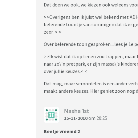
Dat doen we ook, we kiezen ook weleens voor a
>>Overigens ben ik juist wel bekend met ADH
belerende toontje van sommigen dat ik er ge
zeer. < <
Over belerende toon gesproken....lees je 1e p
>>Ik wist dat ik op tenen zou trappen, maar 
naar zo\'n pretpark, er zijn massa\'s kindere
over jullie keuzes.< <
Dat mag, maar veroordelen is een ander verha
maakt andere keuzes. Hier geniet zoon nog da
Nasha 1st
15-11-2010
om 20:25
Beetje vreemd 2