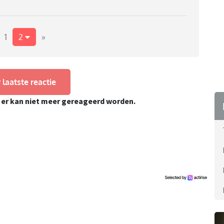
 je met kerst gaan, of juist niet, zou je in het voorjaar
s wel vast aan de schoolvakanties, waarbij de
echte carnavals vierders zijn.
1
2
»
e!
 laatste reactie
, er kan niet meer gereageerd worden.