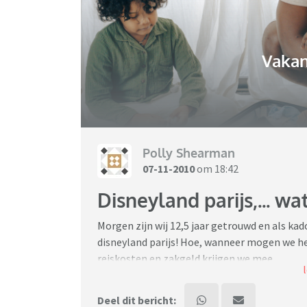
Vakan
Polly Shearman
07-11-2010
om 18:42
Disneyland parijs,... wa
Morgen zijn wij 12,5 jaar getrouwd en als kad
disneyland parijs! Hoe, wanneer mogen we he
reiskosten en zakgeld krijgen we mee.
We zijn daar nog nooit geweest en hebben du
Dus vertel het ons maar, als geld geen rol spe
Deel dit bericht: