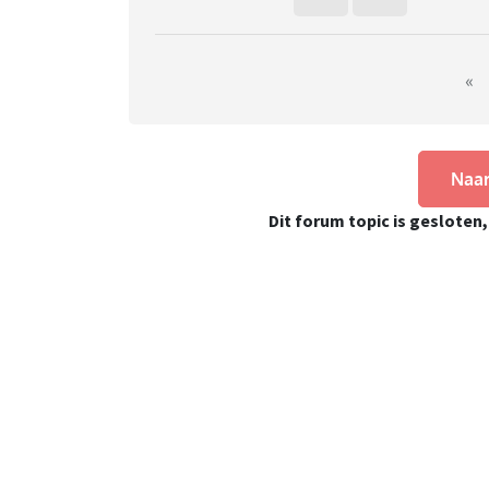
nachten vullen? welke hotel? welk vervoer, zou
of zomer gaan?
Onze kinderen zijn 11,9 en 4, en we zitten du
carnavalsvakantie afvalt als optie omdat wij 
«
Zeg het maar! want wij hebben zelf geen ide
Naar
Dit forum topic is gesloten