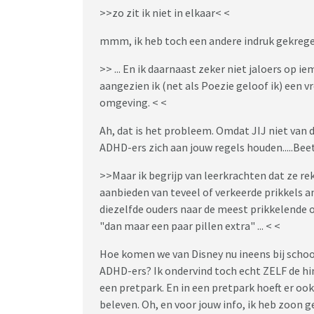
>>zo zit ik niet in elkaar< <
mmm, ik heb toch een andere indruk gekreg
>> ... En ik daarnaast zeker niet jaloers op 
aangezien ik (net als Poezie geloof ik) een v
omgeving. < <
Ah, dat is het probleem. Omdat JIJ niet va
ADHD-ers zich aan jouw regels houden.....Beet
>>Maar ik begrijp van leerkrachten dat ze 
aanbieden van teveel of verkeerde prikkels a
diezelfde ouders naar de meest prikkelende 
"dan maar een paar pillen extra" ... < <
Hoe komen we van Disney nu ineens bij scho
ADHD-ers? Ik ondervind toch echt ZELF de hind
een pretpark. En in een pretpark hoeft er ook
beleven. Oh, en voor jouw info, ik heb zoon ge