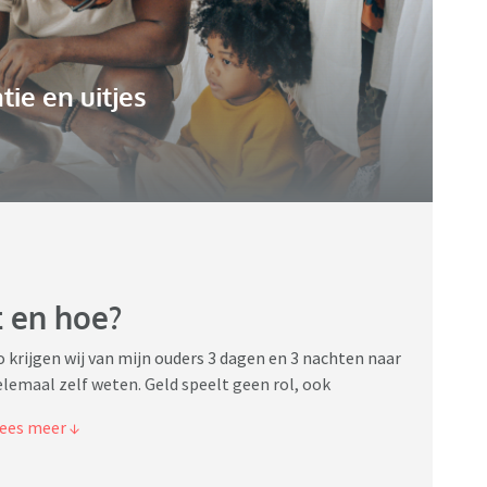
tie en uitjes
t en hoe?
o krijgen wij van mijn ouders 3 dagen en 3 nachten naar
lemaal zelf weten. Geld speelt geen rol, ook
s geen idee.
elt. Hoe zou jij dan met je gezin die 3 dagen en