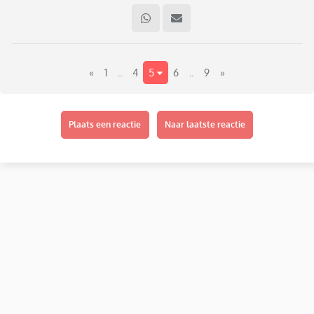
«
1
..
4
5
6
..
9
»
Plaats een reactie
Naar laatste reactie