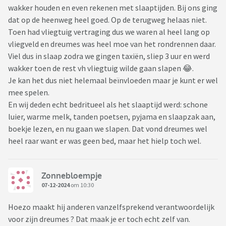
wakker houden en even rekenen met slaaptijden. Bij ons ging
dat op de heenweg heel goed. Op de terugweg helaas niet.
Toen had vliegtuig vertraging dus we waren al heel lang op
vliegveld en dreumes was heel moe van het rondrennen daar.
Viel dus in slaap zodra we gingen taxiën, sliep 3 uur en werd
wakker toen de rest vh vliegtuig wilde gaan slapen 😂.
Je kan het dus niet helemaal beïnvloeden maar je kunt er wel
mee spelen.
En wij deden echt bedritueel als het slaaptijd werd: schone
luier, warme melk, tanden poetsen, pyjama en slaapzak aan,
boekje lezen, en nu gaan we slapen. Dat vond dreumes wel
heel raar want er was geen bed, maar het hielp toch wel.
Zonnebloempje
07-12-2024
om 10:30
Hoezo maakt hij anderen vanzelfsprekend verantwoordelijk
voor zijn dreumes ? Dat maak je er toch echt zelf van.