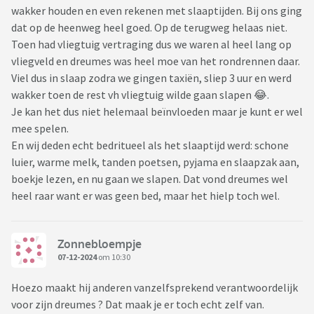
wakker houden en even rekenen met slaaptijden. Bij ons ging
dat op de heenweg heel goed. Op de terugweg helaas niet.
Toen had vliegtuig vertraging dus we waren al heel lang op
vliegveld en dreumes was heel moe van het rondrennen daar.
Viel dus in slaap zodra we gingen taxiën, sliep 3 uur en werd
wakker toen de rest vh vliegtuig wilde gaan slapen 😂.
Je kan het dus niet helemaal beïnvloeden maar je kunt er wel
mee spelen.
En wij deden echt bedritueel als het slaaptijd werd: schone
luier, warme melk, tanden poetsen, pyjama en slaapzak aan,
boekje lezen, en nu gaan we slapen. Dat vond dreumes wel
heel raar want er was geen bed, maar het hielp toch wel.
Zonnebloempje
07-12-2024
om 10:30
Hoezo maakt hij anderen vanzelfsprekend verantwoordelijk
voor zijn dreumes ? Dat maak je er toch echt zelf van.