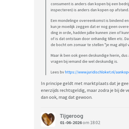
consument is anders dan kopen bij een bedrijf,
inspecteren) is anders dan kopen op afstand.
Een mondelinge overeenkomst is bindend en rec
kun je moeilijk zeggen dat er nog geen over
ding in orde, hadden jullie kunnen zien of ku
of is dat ontstaan door onhandig tillen etc. D
de bocht om zomaar te stellen "je mag altijd v
Maar ik ben ook geen deskundige hierin, dus a
vragen bij iemand die wel deskundig is.
Lees bv
https://www.juridischloket.nl/aank
In principe geldt met marktplaats dat je ge
enerzijds rechtsgeldig, maar zodra je bij de
dan ook, mag dat gewoon.
Tijgeroog
01-06-2026
om 18:02