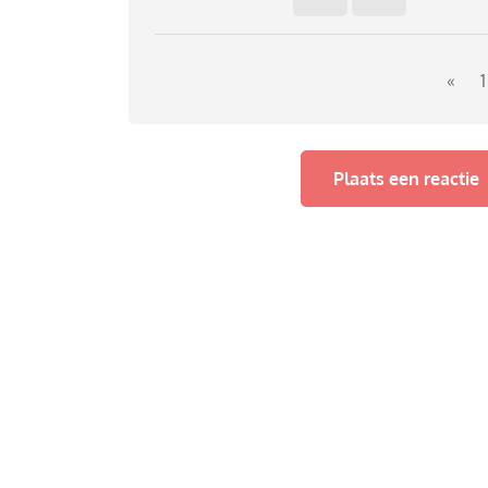
De verkoper reageerde direct door te zegge
nemen en het maar via de verzekering moest
Wij hadden nog niet betaald, en omdat het nog
bbq niet meer meenemen en vonden we dat hij
«
1
De verkoper zegt dat hij er een rechtzaak v
Ik vraag me af: wie staat er in zijn recht?
Plaats een reactie
Het ging om een bedrag van iets minder dan 