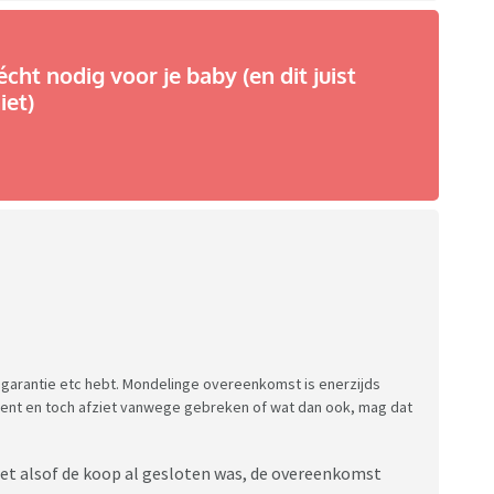
écht nodig voor je baby (en dit juist
iet)
n garantie etc hebt. Mondelinge overeenkomst is enerzijds
 bent en toch afziet vanwege gebreken of wat dan ook, mag dat
het alsof de koop al gesloten was, de overeenkomst