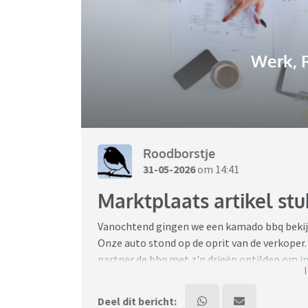
Werk, 
Roodborstje
31-05-2026
om 14:41
Marktplaats artikel stu
Vanochtend gingen we een kamado bbq bekij
Onze auto stond op de oprit van de verkoper
partner de bbq met z'n drieën optilden om in
op de oprit.
Ontzettend vervelend (zacht uitgedrukt).
Deel dit bericht: