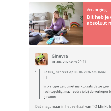
Verzorging
Dit heb je 
absoluut n
Ginevra
01-06-2026
om 20:21
Lotus_ schreef op 01-06-2026 om 16:42:
[..]
In principe geldt met marktplaats dat je gee
rechtsgeldig, maar zodra je bij de verkoper
gewoon.
Dat mag, maar in het verhaal van TO klinkt 