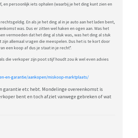
 en persoonlijk iets ophalen (waarbij je het ding kunt zien en
htsgeldig. En als je het ding al in je auto aan het laden bent,
eenkomst was. Dus er zitten wel haken en ogen aan. Was het
nnen vermoeden dat het ding al stuk was, was het ding al stuk
at zijn allemaal vragen die meespelen. Dus het is te kort door
an een koop af dus je staat in je recht".
ls die verkoper zijn poot stijf houdt zou ik wel even advies
open-en-garantie/aankopen/miskoop-marktplaats/
en garantie etc hebt. Mondelinge overeenkomst is
 verkoper bent en toch afziet vanwege gebreken of wat