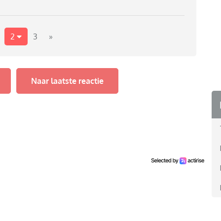
n dat wij de nu kapotte bbq evengoed mee moesten
en regelen.
 op zijn oprit/ op zijn terrein gebeurde, wilden wij de
 het via zijn verzekering moest regelen.
2
3
»
an gaat maken.
Naar laatste reactie
1500 euro