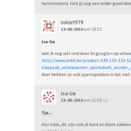
herenmaten). Heb jij nog een ander goed idee?
inkie1979
13-06-2010
om 20:52
Isa-lie
wat ik nog wel vind door te googlen op volwa
http://www.ankh.be/product-639-110-110-5
slaapzak_volwassenen_sponsdoek_zonder_
daar hebben ze ook pyamapakken is dat niet
isa-lie
13-06-2010
om 21:03
Tja...
Hoi Inkie, dit zijn ook al kant en klare zakke