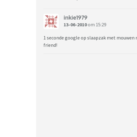
inkie1979
13-06-2010
om 15:29
1 seconde google op slaapzak met mouwen maa
friend!