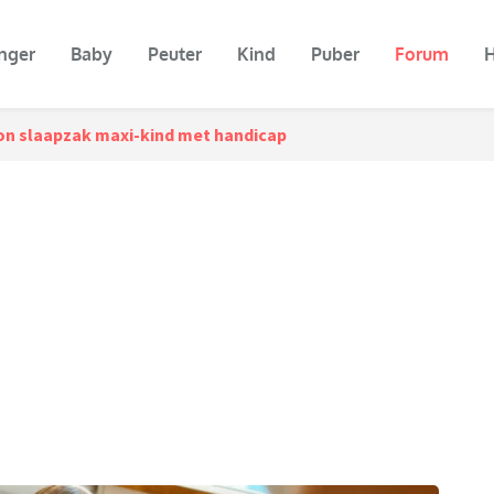
nger
Baby
Peuter
Kind
Puber
Forum
H
on slaapzak maxi-kind met handicap