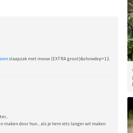
roon
slaapzak met mouw (EXTRA groot)&showdep=12.
er...
n maken door hun... als je hem iets langer wil maken