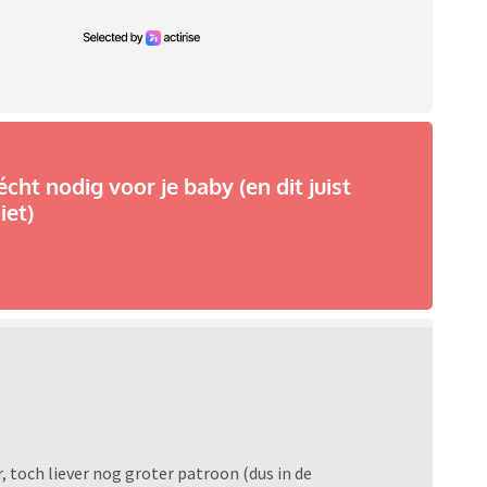
écht nodig voor je baby (en dit juist
iet)
, toch liever nog groter patroon (dus in de