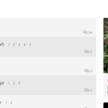
149
ef)
1
2
3
4
5
62
35
gd
1
2
3
43
n
1
2