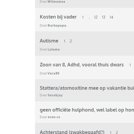
Door
Wilmamaa
Kosten bij vader
1
..
12
13
14
Door
Barbapapa.
Autisme
1
2
Door
Laluma
Zoon van 8, Adhd, vooral thuis dwars
1
Door
Vera89
Stattera/atomoxitine mee op vakantie bu
Door
Sarahjay
geen officiële hulphond, wel label op ho
Door
even zo
Achterstand (zwakbegaafd?)
1
2