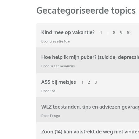
Gecategoriseerde topics
Kind mee op vakantie?
1
..
8
9
10
Door
Lieveliefde
Hoe help ik mijn puber? (suicide, depressi
Door
Brachiosaurus
ASS bij meisjes
1
2
3
Door
Ere
WLZ toestanden, tips en adviezen gevraa
Door
Tango
Zoon (14) kan volstrekt de weg niet vinde