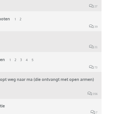
27
noten
1
2
39
21
ren
1
2
3
4
5
73
s, loopt weg naar ma (die ontvangt met open armen)
356
tie
7