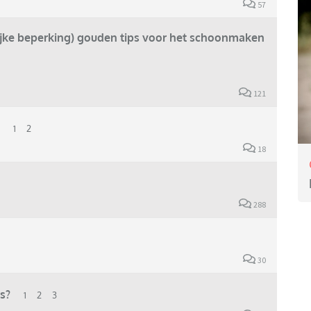
57
ijke beperking) gouden tips voor het schoonmaken
121
1
2
18
288
30
s?
1
2
3