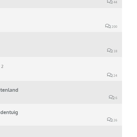
44
200
18
2
24
itenland
6
ndentuig
26