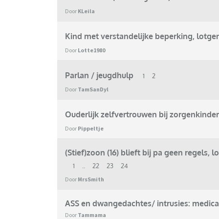
Door
KLeila
Kind met verstandelijke beperking, lotge
Door
Lotte1980
Parlan / jeugdhulp
1
2
Door
TamSanDyl
Ouderlijk zelfvertrouwen bij zorgenkinde
Door
Pippeltje
(Stief)zoon (16) blieft bij pa geen regel
1
..
22
23
24
Door
MrsSmith
ASS en dwangedachtes/ intrusies: medica
Door
Tammama