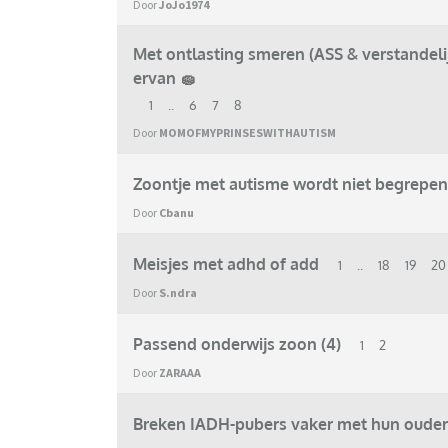
Door
JoJo1974
Met ontlasting smeren (ASS & verstandel
ervan 🧽
1
..
6
7
8
Door
MOMOFMYPRINSESWITHAUTISM
Zoontje met autisme wordt niet begrepen
Door
Cbanu
Meisjes met adhd of add
1
..
18
19
20
Door
S.ndra
Passend onderwijs zoon (4)
1
2
Door
ZARAAA
Breken IADH-pubers vaker met hun ouder