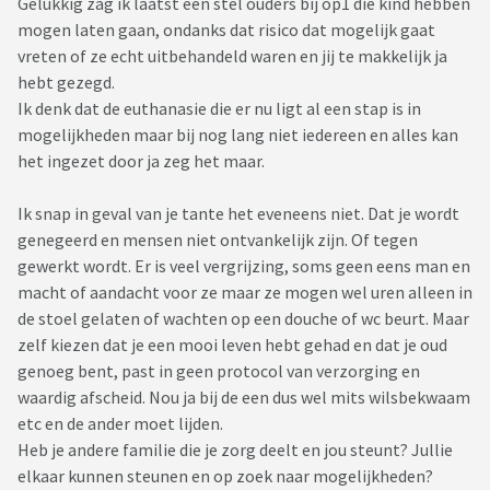
Gelukkig zag ik laatst een stel ouders bij op1 die kind hebben
mogen laten gaan, ondanks dat risico dat mogelijk gaat
vreten of ze echt uitbehandeld waren en jij te makkelijk ja
hebt gezegd.
Ik denk dat de euthanasie die er nu ligt al een stap is in
mogelijkheden maar bij nog lang niet iedereen en alles kan
het ingezet door ja zeg het maar.
Ik snap in geval van je tante het eveneens niet. Dat je wordt
genegeerd en mensen niet ontvankelijk zijn. Of tegen
gewerkt wordt. Er is veel vergrijzing, soms geen eens man en
macht of aandacht voor ze maar ze mogen wel uren alleen in
de stoel gelaten of wachten op een douche of wc beurt. Maar
zelf kiezen dat je een mooi leven hebt gehad en dat je oud
genoeg bent, past in geen protocol van verzorging en
waardig afscheid. Nou ja bij de een dus wel mits wilsbekwaam
etc en de ander moet lijden.
Heb je andere familie die je zorg deelt en jou steunt? Jullie
elkaar kunnen steunen en op zoek naar mogelijkheden?