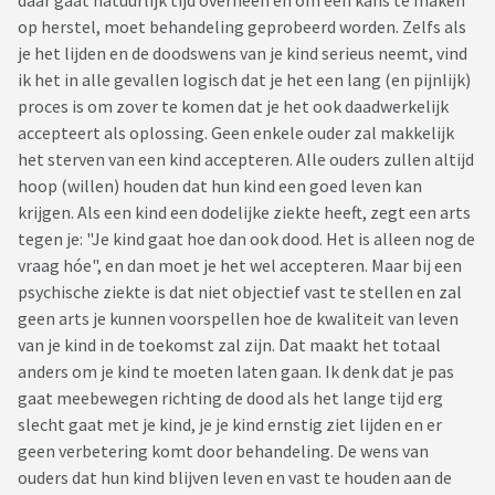
daar gaat natuurlijk tijd overheen en om een kans te maken
op herstel, moet behandeling geprobeerd worden. Zelfs als
je het lijden en de doodswens van je kind serieus neemt, vind
ik het in alle gevallen logisch dat je het een lang (en pijnlijk)
proces is om zover te komen dat je het ook daadwerkelijk
accepteert als oplossing. Geen enkele ouder zal makkelijk
het sterven van een kind accepteren. Alle ouders zullen altijd
hoop (willen) houden dat hun kind een goed leven kan
krijgen. Als een kind een dodelijke ziekte heeft, zegt een arts
tegen je: "Je kind gaat hoe dan ook dood. Het is alleen nog de
vraag hóe", en dan moet je het wel accepteren. Maar bij een
psychische ziekte is dat niet objectief vast te stellen en zal
geen arts je kunnen voorspellen hoe de kwaliteit van leven
van je kind in de toekomst zal zijn. Dat maakt het totaal
anders om je kind te moeten laten gaan. Ik denk dat je pas
gaat meebewegen richting de dood als het lange tijd erg
slecht gaat met je kind, je je kind ernstig ziet lijden en er
geen verbetering komt door behandeling. De wens van
ouders dat hun kind blijven leven en vast te houden aan de