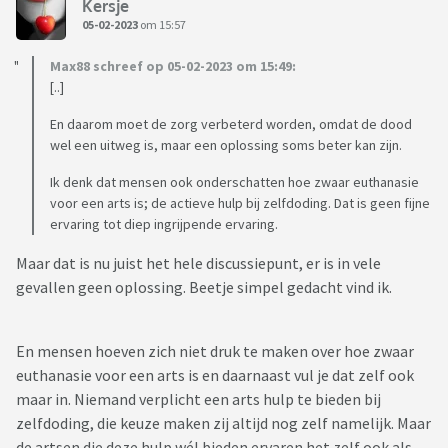
Kersje
05-02-2023
om 15:57
Max88 schreef op 05-02-2023 om 15:49:
[..]
En daarom moet de zorg verbeterd worden, omdat de dood
wel een uitweg is, maar een oplossing soms beter kan zijn.
Ik denk dat mensen ook onderschatten hoe zwaar euthanasie
voor een arts is; de actieve hulp bij zelfdoding. Dat is geen fijne
ervaring tot diep ingrijpende ervaring.
Maar dat is nu juist het hele discussiepunt, er is in vele
gevallen geen oplossing. Beetje simpel gedacht vind ik.
En mensen hoeven zich niet druk te maken over hoe zwaar
euthanasie voor een arts is en daarnaast vul je dat zelf ook
maar in. Niemand verplicht een arts hulp te bieden bij
zelfdoding, die keuze maken zij altijd nog zelf namelijk. Maar
de artsen die deze hulp wél bieden ervaren het zelf ook als