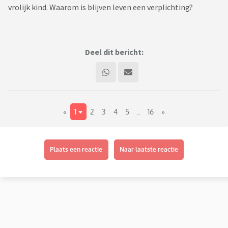
vrolijk kind. Waarom is blijven leven een verplichting?
Deel dit bericht:
«
1
2
3
4
5
..
16
»
Plaats een reactie
Naar laatste reactie