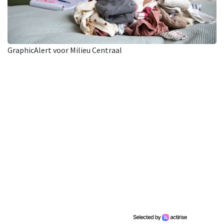
GraphicAlert voor Milieu Centraal