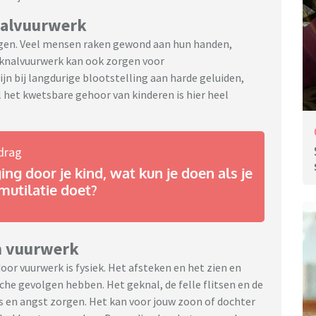
nalvuurwerk
ngen. Veel mensen raken gewond aan hun handen,
n knalvuurwerk kan ook zorgen voor
jn bij langdurige blootstelling aan harde geluiden,
l het kwetsbare gehoor van kinderen is hier heel
drag
ng door je kind, wat kun je doen als je
mutilatie doet?
n vuurwerk
oor vuurwerk is fysiek. Het afsteken en het zien en
he gevolgen hebben. Het geknal, de felle flitsen en de
s en angst zorgen. Het kan voor jouw zoon of dochter