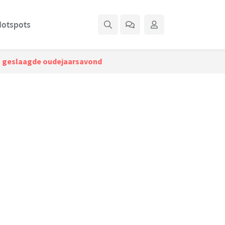
otspots
een geslaagde oudejaarsavond