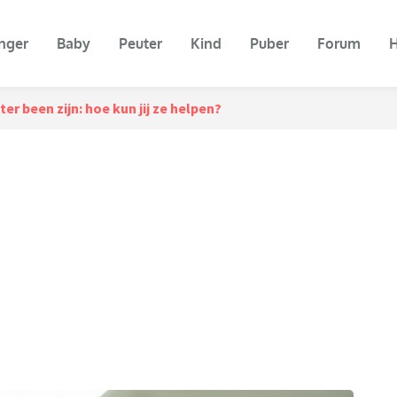
nger
Baby
Peuter
Kind
Puber
Forum
H
ter been zijn: hoe kun jij ze helpen?