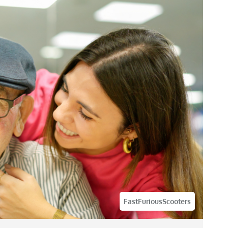
FastFuriousScooters