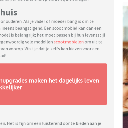
shuis
oor ouderen. Als je vader of moeder bang is om te
n ineens beangstigend. Een scootmobiel kan dan een
odel is belangrijk; het moet passen bij hun levensstijl
 tegenwoordig vele modellen
scootmobielen
om uit te
taan voorop. Wist je dat je zelfs kan kiezen voor een
pad!
nupgrades maken het dagelijks leven
kelijker
n. Het is fijn om een luisterend oor te bieden aan je