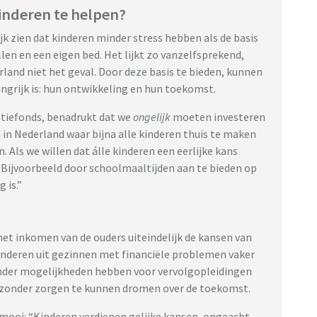
nderen te helpen?
jk zien dat kinderen minder stress hebben als de basis
llen en een eigen bed. Het lijkt zo vanzelfsprekend,
rland niet het geval. Door deze basis te bieden, kunnen
ngrijk is: hun ontwikkeling en hun toekomst.
tiefonds, benadrukt dat we
ongelijk
moeten investeren
n in Nederland waar bijna alle kinderen thuis te maken
Als we willen dat álle kinderen een eerlijke kans
. Bijvoorbeeld door schoolmaaltijden aan te bieden op
 is.”
het inkomen van de ouders uiteindelijk de kansen van
kinderen uit gezinnen met financiële problemen vaker
inder mogelijkheden hebben voor vervolgopleidingen
om zonder zorgen te kunnen dromen over de toekomst.
ooi: “Kinderen verdienen gelijke kansen, ongeacht