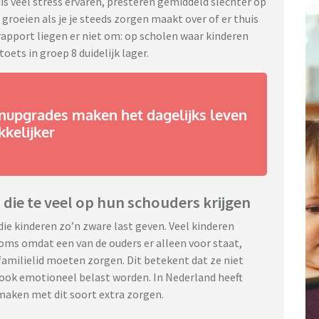
is veel stress ervaren, presteren gemiddeld slechter op
 groeien als je je steeds zorgen maakt over of er thuis
 rapport liegen er niet om: op scholen waar kinderen
oets in groep 8 duidelijk lager.
nupgrades maken het dagelijks leven
kelijker
 die te veel op hun schouders krijgen
die kinderen zo’n zware last geven. Veel kinderen
oms omdat een van de ouders er alleen voor staat,
familielid moeten zorgen. Dit betekent dat ze niet
 ook emotioneel belast worden. In Nederland heeft
 maken met dit soort extra zorgen.