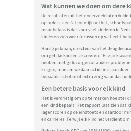
Wat kunnen we doen om deze ki
De resultaten uit het onderzoek laten duideli
op orde is: een fatsoenlijk ontbijt, schoolspu
maar helaas is dat voor veel kinderen in Nede
kinderen zich weer focussen op wat echt bela
Hans Spekman, directeur van het Jeugdeduca
om gelijke kansen te creëren. “Er zijn klasse
hebben met geldzorgen of andere problemen. 
krijgen, moeten we daar actief iets aan doen
bepaalde scholen of extra zorg waar dat nodig
Een betere basis voor elk kind
Het is verdrietig om op te merken hoe sterk 
een kind bepaalt. Het rapport laat zien dat 
lager scoren op de eindtoets en daardoor m
en carrières. Terwijl elk kind het verdient 
Robert Swaak, CEO van ABN AMRO, zegt het m