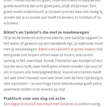
goede kwaliteit dat echt goed past, blijft altijd mooi. Een
goed model ondersteunt je lichaam precies waar dat nodig is,
zonder dat je er steeds aan hoeft te denken, te trekken of te
schuiven.
Bikini's en tankini's die met je meebewegen
Of je nu de kinderen achterna zwemt, een balletje opgooit in
het water of gewoon op een handdoek ligt, je badmode moet
met je meebewegen.
Bikini's en tankini's in grote maten
met
een goede snit blijven zitten waar ze horen, ook na een
sprong in het zwembad. Steeds friemelen aan bandjes of een
top die verschuift, daar heeft geen enkele moeder tijd voor of
zin in tussen alle bedrijvigheid door. Vooral een tankini biedt
net wat meer houvast voor wie liever niet de hele tijd bezig is
met bijstellen — en een hoge taille bikinibroekje geeft extra
zekerheid zonder in te leveren op stijl.
Praktisch voor een dag vol actie
Een
dagje strand of zwembad met kinderen
is zelden rustig,