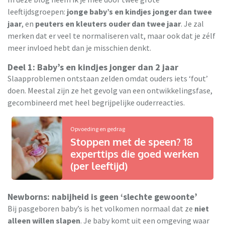
leeftijdsgroepen:
jonge baby’s en kindjes jonger dan twee
jaar
, en
peuters en kleuters ouder dan twee jaar
. Je zal
merken dat er veel te normaliseren valt, maar ook dat je zélf
meer invloed hebt dan je misschien denkt.
Deel 1: Baby’s en kindjes jonger dan 2 jaar
Slaapproblemen ontstaan zelden omdat ouders iets ‘fout’
doen. Meestal zijn ze het gevolg van een ontwikkelingsfase,
gecombineerd met heel begrijpelijke ouderreacties.
Opvoeding en gedrag
Stoppen met de speen? 18
experttips die goed werken
(per leeftijd)
Newborns: nabijheid is geen ‘slechte gewoonte’
Bij pasgeboren baby’s is het volkomen normaal dat ze
niet
alleen willen slapen
. Je baby komt uit een omgeving waar