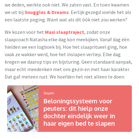
we deden, werkte ook niet. We zaten vast. En toen kwamen
we uit bij
Snuggles & Dreams
.
Eerlijk gezegd voelde het als
een laatste poging. Want wat als dit óók niet zou werken?
We kozen voor het
Maxi slaaptraject
, zodat onze
slaapcoach Natasha elke dag kon meekijken. Vanaf dag één
hielden we een logboek bij. Hoe het slaapritueel ging, hoe
vaak ze wakker werd, hoe het inslapen verliep. Elke dag
kregen we daarop tips en bijsturing. Geen standaard aanpak,
maar echt meedenken met ons gezin en met haar karakter.
Dat gaf meteen rust. We hoefden het niet alleen te doen.
Slapen
Beloningssysteem voor
peuters: dit hielp onze
dochter eindelijk weer in
haar eigen bed te slapen