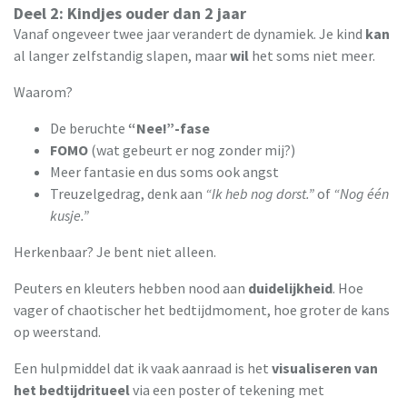
Deel 2: Kindjes ouder dan 2 jaar
Vanaf ongeveer twee jaar verandert de dynamiek. Je kind
kan
al langer zelfstandig slapen, maar
wil
het soms niet meer.
Waarom?
De beruchte
“Nee!”-fase
FOMO
(wat gebeurt er nog zonder mij?)
Meer fantasie en dus soms ook angst
Treuzelgedrag, denk aan
“Ik heb nog dorst.”
of
“Nog één
kusje.”
Herkenbaar? Je bent niet alleen.
Peuters en kleuters hebben nood aan
duidelijkheid
. Hoe
vager of chaotischer het bedtijdmoment, hoe groter de kans
op weerstand.
Een hulpmiddel dat ik vaak aanraad is het
visualiseren van
het bedtijdritueel
via een poster of tekening met