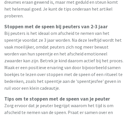
dreumes eraan gewend is, maar met geduld en steun komt
het helemaal goed. Je kunt de tips onderaan het artikel
proberen.
Stoppen met de speen bij peuters van 2-3 jaar
Bij peuters is het ideaal om afscheid te nemen van het
speentje voordat ze 3 jaar worden. Na deze leeftijd wordt het
vaak moeilijker, omdat peuters zich nog meer bewust
worden van hun speentje en het afscheid emotioneel
zwaarder kan zijn. Betrek je kind daarom actief bij het proces.
Maak er een positieve ervaring van door bijvoorbeeld samen
boekjes te lezen over stoppen met de speen of een ritueel te
bedenken, zoals het speentje aan de 'speentjesfee' geven in
ruil voor een klein cadeautje.
Tips om te stoppen met de speen van je peuter
Zorg ervoor dat je peuter begrijpt waarom het tijd is om
afscheid te nemen van de speen. Praat er samen over en
benadruk de voordelen, zoals dat grote kinderen geen
speentje meer nodig hebben. Geef je kind ook de ruimte om