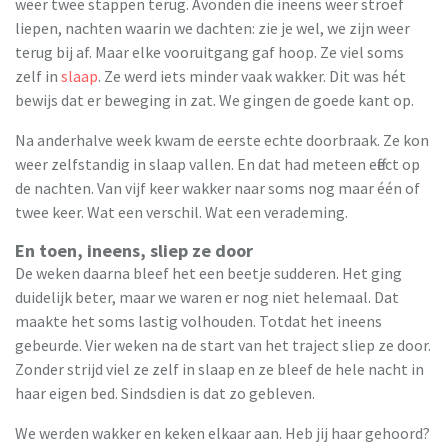
weer twee stappen terug. Avonden die ineens weer stroef
liepen, nachten waarin we dachten: zie je wel, we zijn weer
terug bij af. Maar elke vooruitgang gaf hoop. Ze viel soms
zelf in
slaap
. Ze werd iets minder vaak wakker. Dit was hét
bewijs dat er beweging in zat. We gingen de goede kant op.
Na anderhalve week kwam de eerste echte doorbraak. Ze kon
weer zelfstandig in slaap vallen. En dat had meteen effect op
de nachten. Van vijf keer wakker naar soms nog maar één of
twee keer. Wat een verschil. Wat een verademing.
En toen, ineens, sliep ze door
De weken daarna bleef het een beetje sudderen. Het ging
duidelijk beter, maar we waren er nog niet helemaal. Dat
maakte het soms lastig volhouden. Totdat het ineens
gebeurde. Vier weken na de start van het traject sliep ze door.
Zonder strijd viel ze zelf in slaap en ze bleef de hele nacht in
haar eigen bed. Sindsdien is dat zo gebleven.
We werden wakker en keken elkaar aan. Heb jij haar gehoord?