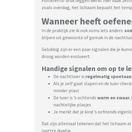
Forceren of druk leggen werkt hier vaak zelfs
zoals overdag, het lichaam bepaalt het tempo.
Wanneer heeft oefene
In de praktijk zie ik ook soms iets anders:
som
blijven uit gewoonte of gemak in de nachtlui
Gelukkig zijn er een paar signalen die je kunn
droog worden evolueert.
Handige signalen om op te l
De nachtluier is
regelmatig spontaan
Als je zelf gaat slapen en de luier check
minder plast
De luier is ’s ochtends
warm en zwaar.
nachtelijke plasjes
Je merkt dat je kind ’s ochtends eigenli
Dat zijn allemaal tekenen dat het lichaam al
laatste duwtje.