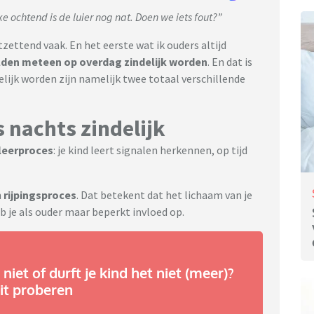
ke ochtend is de luier nog nat. Doen we iets fout?”
tzettend vaak. En het eerste wat ik ouders altijd
elden meteen op overdag zindelijk worden
. En dat is
lijk worden zijn namelijk twee totaal verschillende
s nachts zindelijk
leerproces
: je kind leert signalen herkennen, op tijd
n
rijpingsproces
. Dat betekent dat het lichaam van je
eb je als ouder maar beperkt invloed op.
niet of durft je kind het niet (meer)?
it proberen