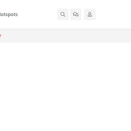
otspots
?