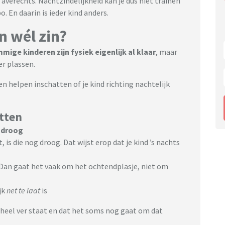
 averechts.
Nachtzindelijkheid kan je dus niet trainen
 En daarin is ieder kind anders.
n wél zin?
mige kinderen zijn fysiek eigenlijk al klaar
, maar
er plassen.
en helpen inschatten of je kind richting nachtelijk
etten
 droog
t, is die nog droog. Dat wijst erop dat je kind ’s nachts
Dan gaat het vaak om het ochtendplasje, niet om
jk
net te laat
is
 heel ver staat en dat het soms nog gaat om dat