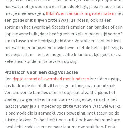
het water of gewoon op een handdoek ligt, je badmode moet
met je meebewegen.
Bikini's en tankini's in grote maten
met
een goede snit blijven zitten waar ze horen, ook na een
sprong in het zwembad. Steeds friemelen aan bandjes of een
top die verschuift, daar heeft geen enkele moeder tijd voor of
zin in tussen alle bedrijvigheid door. Vooral een tankini biedt
net wat meer houvast voor wie liever niet de hele tijd bezig is
met bijstellen — en een hoge taille bikinibroekje geeft extra
zekerheid zonder in te leveren op stijl.
Praktisch voor een dag vol actie
Een
dagje strand of zwembad met kinderen
is zelden rustig,
dus badmode die blijft zitten is geen luxe, maar noodzaak.
Verschuivende bandjes of een topje dat afzakt tijdens het
spelen, zorgen alleen maar voor extra gedoe, en dat is het
laatste waar je als moeder op zit te wachten. Wat wél werkt,
is badmode die is gemaakt voor beweging, met steun op de
juiste plekken. En het liefst natuurlijk ook van betrouwbare
kwaliteit, zodat je er een paar jaar mee vooruit kan. Denk