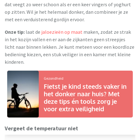
dat veegt zo weer schoon als er een keer vingers of yoghurt
op zitten. Wil je het helemaal donker, dan combineer je ze
met een verduisterend gordijn ervoor.
Onze tip:
laat de
jaloezieën op maat
maken, zodat ze strak
in het kozijn vallen en er aan de zijkanten geen streepjes
licht naar binnen lekken. Je kunt meteen voor een koordloze
bediening kiezen, een stuk veiliger in een kamer met kleine
kinderen.
Gezondheid
Fietst je kind steeds vaker in
het donker naar huis? Met
deze tips én tools zorg je
voor extra veiligheid
Vergeet de temperatuur niet