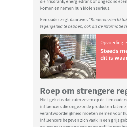
die frisdrank, energiedrank of ongezond eten
komen en nemen hun idolen serieus.
Een ouder zegt daarover:
“Kinderen zien tiktok
tegengeluid te hebben, ook als de informatie feit
Opvoeding e
Steeds me
dit is wa
Roep om strengere re
Niet gek dus dat ruim zeven op de tien oude
influencers die ongezonde producten laten zie
verantwoordelijkheid moeten nemen voor hun 
influencers begeven zich vaak in een grijs ge
en wanneer gewoon een persoonlijke menin