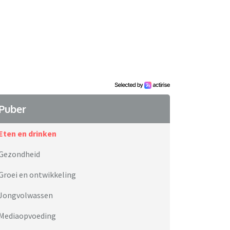
Puber
Eten en drinken
Gezondheid
Groei en ontwikkeling
Jongvolwassen
Mediaopvoeding