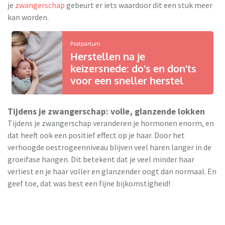
je
zwangerschap
gebeurt er iets waardoor dit een stuk meer
kan worden.
Postpartum
Herstellen na je
keizersnede: do's en don'ts
voor een sneller herstel
Tijdens je zwangerschap: volle, glanzende lokken
Tijdens je zwangerschap veranderen je hormonen enorm, en
dat heeft ook een positief effect op je haar. Door het
verhoogde oestrogeenniveau blijven veel haren langer in de
groeifase hangen. Dit betekent dat je veel minder haar
verliest en je haar voller en glanzender oogt dan normaal. En
geef toe, dat was best een fijne bijkomstigheid!
En dan ineens... haaruitval na je bevalling
Maar dan, een paar maanden na de
bevalling
, keert je