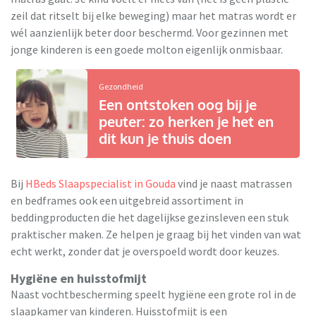
zeil dat ritselt bij elke beweging) maar het matras wordt er
wél aanzienlijk beter door beschermd. Voor gezinnen met
jonge kinderen is een goede molton eigenlijk onmisbaar.
Gezondheid
Een ontstoken oog bij je
peuter: zo herken je het en
dit kun je thuis doen
Bij
HBeds Slaapspecialist in Gouda
vind je naast matrassen
en bedframes ook een uitgebreid assortiment in
beddingproducten die het dagelijkse gezinsleven een stuk
praktischer maken. Ze helpen je graag bij het vinden van wat
echt werkt, zonder dat je overspoeld wordt door keuzes.
Hygiëne en huisstofmijt
Naast vochtbescherming speelt hygiëne een grote rol in de
slaapkamer van kinderen. Huisstofmijt is een