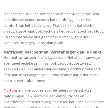
Maar naast alle slapeloze nachten is er ook een praktische
kant die veel ouders onderschatten: de hygiëne en het
comfort van het beddengoed. Want een kind dat slecht
slaapt, slaapt vaak óok slecht als het beddengoed niet klopt.
En een matras die niet goed beschermd is, is sneller
versleten, of erger, viezer, dan je wilt.
Matrassen beschermen: verstandiger dan je denkt
Het matras van een kind is kwetsbaar. Niet alleen vanwege
eventueel bedplassen, maar ook gewoon door zweet,
speeksel en al het andere dat een kind 's nachts produceert.
Een matras vervangen is duur. Voorkomen dat je dat moet
doen, is een stuk slimmer.
Moltons
zijn hiervoor een van de meest onderschatte
oplossingen. Een molton is een dunne, zachte en
absorberende beschermlaag die tussen het hoeslaken en het
matras gaat. Je kind voelt er niets van (het is geen plastic