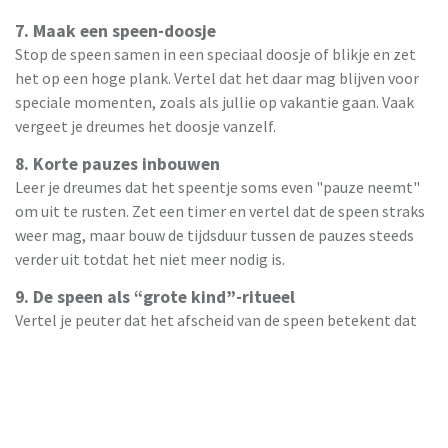
7. Maak een speen-doosje
Stop de speen samen in een speciaal doosje of blikje en zet
het op een hoge plank. Vertel dat het daar mag blijven voor
speciale momenten, zoals als jullie op vakantie gaan. Vaak
vergeet je dreumes het doosje vanzelf.
8. Korte pauzes inbouwen
Leer je dreumes dat het speentje soms even "pauze neemt"
om uit te rusten. Zet een timer en vertel dat de speen straks
weer mag, maar bouw de tijdsduur tussen de pauzes steeds
verder uit totdat het niet meer nodig is.
9. De speen als “grote kind”-ritueel
Vertel je peuter dat het afscheid van de speen betekent dat
ze nu echt een groot kind zijn. Betrek hierbij iets leuks dat
alleen “grote kinderen” doen, zoals een speciale activiteit
(naar de speeltuin, een ijsje halen) of een klein cadeautje.
Maak er een trots moment van!