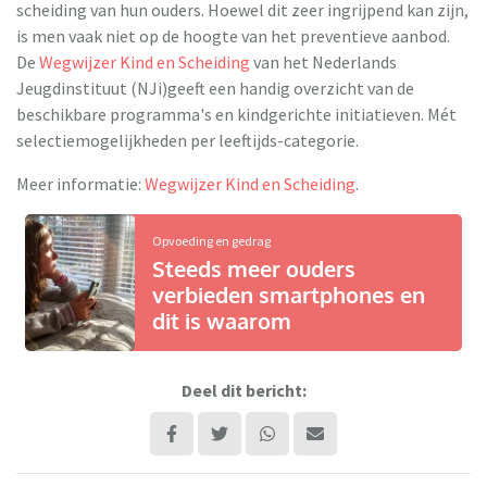
scheiding van hun ouders. Hoewel dit zeer ingrijpend kan zijn,
is men vaak niet op de hoogte van het preventieve aanbod.
De
Wegwijzer Kind en Scheiding
van het Nederlands
Jeugdinstituut (NJi)geeft een handig overzicht van de
beschikbare programma's en kindgerichte initiatieven. Mét
selectiemogelijkheden per leeftijds-categorie.
Meer informatie:
Wegwijzer Kind en Scheiding
.
Opvoeding en gedrag
Steeds meer ouders
verbieden smartphones en
dit is waarom
Deel dit bericht: