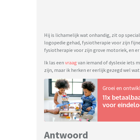
Hij is lichamelijk wat onhandig, zit op specia
logopedie gehad, fysiotherapie voor zijn fij
fysiotherapie voor zijn grove motoriek, en e
Ik las een
vraag
van iemand of dyslexie iets m
zijn, maar ik herken er eerlijk gezegd wel wat 
Groei en ontwik
11x betaalba
voor eindel
Antwoord