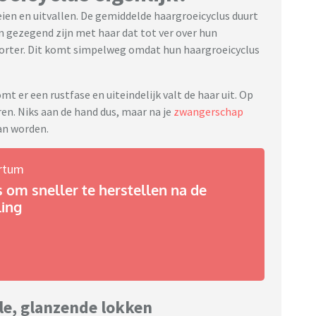
eien en uitvallen. De gemiddelde haargroeicyclus duurt
n gezegend zijn met haar dat tot ver over hun
r korter. Dit komt simpelweg omdat hun haargroeicyclus
mt er een rustfase en uiteindelijk valt de haar uit. Op
ren. Niks aan de hand dus, maar na je
zwangerschap
an worden.
rtum
s om sneller te herstellen na de
ling
le, glanzende lokken