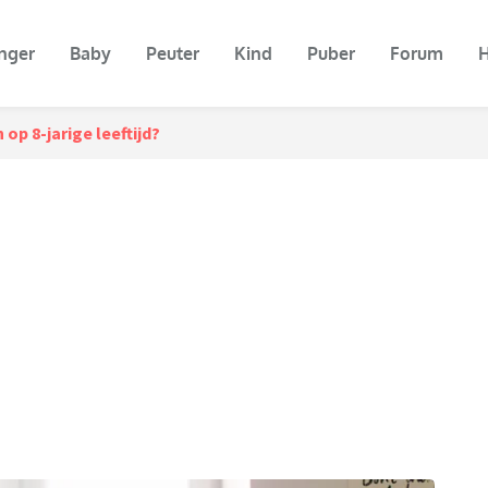
nger
Baby
Peuter
Kind
Puber
Forum
H
op 8-jarige leeftijd?