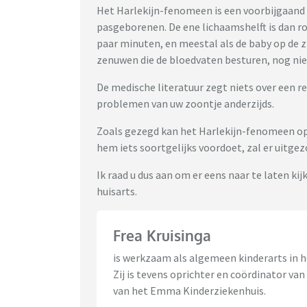
Het Harlekijn-fenomeen is een voorbijgaand e
pasgeborenen. De ene lichaamshelft is dan r
paar minuten, en meestal als de baby op de z
zenuwen die de bloedvaten besturen, nog ni
De medische literatuur zegt niets over een r
problemen van uw zoontje anderzijds.
Zoals gezegd kan het Harlekijn-fenomeen optr
hem iets soortgelijks voordoet, zal er uit
Ik raad u dus aan om er eens naar te laten ki
huisarts.
Frea Kruisinga
is werkzaam als algemeen kinderarts in
Zij is tevens oprichter en coördinator v
van het Emma Kinderziekenhuis.