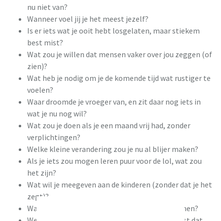
nu niet van?
Wanneer voel jij je het meest jezelf?
Is er iets wat je ooit hebt losgelaten, maar stiekem
best mist?
Wat zou je willen dat mensen vaker over jou zeggen (of
zien)?
Wat heb je nodig om je de komende tijd wat rustiger te
voelen?
Waar droomde je vroeger van, en zit daar nog iets in
wat je nu nog wil?
Wat zou je doen als je een maand vrij had, zonder
verplichtingen?
Welke kleine verandering zou je nu al blijer maken?
Als je iets zou mogen leren puur voor de lol, wat zou
het zijn?
Wat wil je meegeven aan de kinderen (zonder dat je het
zegt)?
Wat mis je soms in onze gesprekken of tijd samen?
Welke rol vervul jij meestal in een groep, en past dat