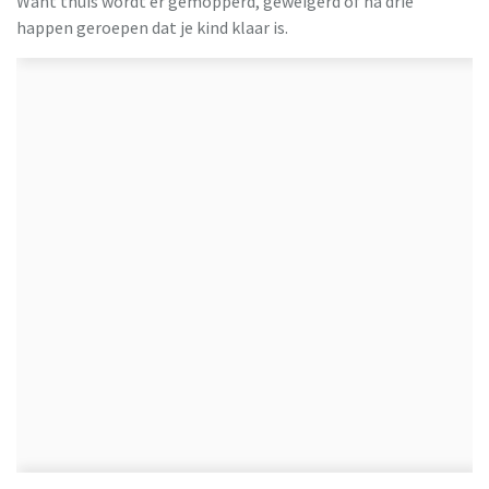
Want thuis wordt er gemopperd, geweigerd of na drie
happen geroepen dat je kind klaar is.