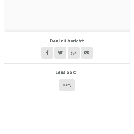
Deel dit bericht:
Lees ook:
Baby
Dit heb je écht nodig voor je baby
(en dit juist absoluut niet)
Als je zwanger bent gaat er een hele nieuwe wereld voor je