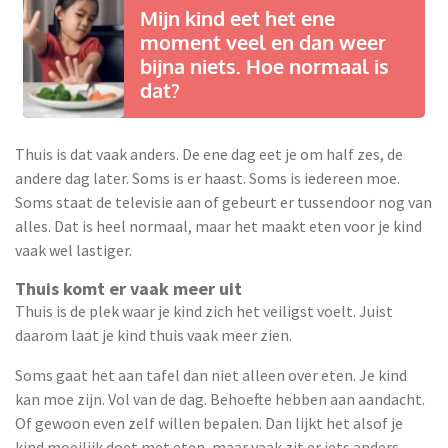
Mijn kind eet het ene
moment veel en dan weer
bijna niets. Hoe normaal is
dat?
Thuis is dat vaak anders. De ene dag eet je om half zes, de
andere dag later. Soms is er haast. Soms is iedereen moe.
Soms staat de televisie aan of gebeurt er tussendoor nog van
alles. Dat is heel normaal, maar het maakt eten voor je kind
vaak wel lastiger.
Thuis komt er vaak meer uit
Thuis is de plek waar je kind zich het veiligst voelt. Juist
daarom laat je kind thuis vaak meer zien.
Soms gaat het aan tafel dan niet alleen over eten. Je kind
kan moe zijn. Vol van de dag. Behoefte hebben aan aandacht.
Of gewoon even zelf willen bepalen. Dan lijkt het alsof je
kind moeilijk doet met eten, maar vaak zit er iets anders