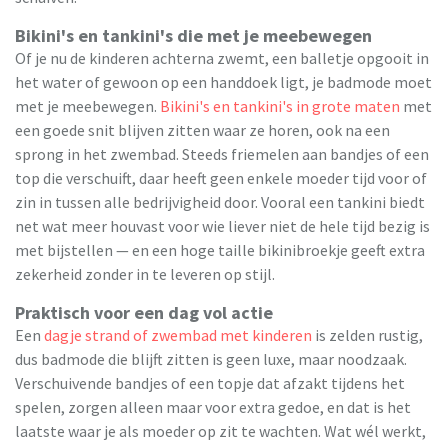
Bikini's en tankini's die met je meebewegen
Of je nu de kinderen achterna zwemt, een balletje opgooit in
het water of gewoon op een handdoek ligt, je badmode moet
met je meebewegen.
Bikini's en tankini's in grote maten
met
een goede snit blijven zitten waar ze horen, ook na een
sprong in het zwembad. Steeds friemelen aan bandjes of een
top die verschuift, daar heeft geen enkele moeder tijd voor of
zin in tussen alle bedrijvigheid door. Vooral een tankini biedt
net wat meer houvast voor wie liever niet de hele tijd bezig is
met bijstellen — en een hoge taille bikinibroekje geeft extra
zekerheid zonder in te leveren op stijl.
Praktisch voor een dag vol actie
Een
dagje strand of zwembad met kinderen
is zelden rustig,
dus badmode die blijft zitten is geen luxe, maar noodzaak.
Verschuivende bandjes of een topje dat afzakt tijdens het
spelen, zorgen alleen maar voor extra gedoe, en dat is het
laatste waar je als moeder op zit te wachten. Wat wél werkt,