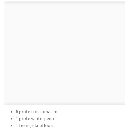
6 grote trostomaten
1 grote winterpeen
1 teentje knoflook