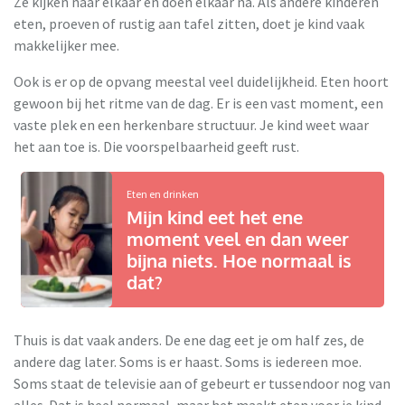
Ze kijken naar elkaar en doen elkaar na. Als andere kinderen
eten, proeven of rustig aan tafel zitten, doet je kind vaak
makkelijker mee.
Ook is er op de opvang meestal veel duidelijkheid. Eten hoort
gewoon bij het ritme van de dag. Er is een vast moment, een
vaste plek en een herkenbare structuur. Je kind weet waar
het aan toe is. Die voorspelbaarheid geeft rust.
Eten en drinken
Mijn kind eet het ene
moment veel en dan weer
bijna niets. Hoe normaal is
dat?
Thuis is dat vaak anders. De ene dag eet je om half zes, de
andere dag later. Soms is er haast. Soms is iedereen moe.
Soms staat de televisie aan of gebeurt er tussendoor nog van
alles. Dat is heel normaal, maar het maakt eten voor je kind