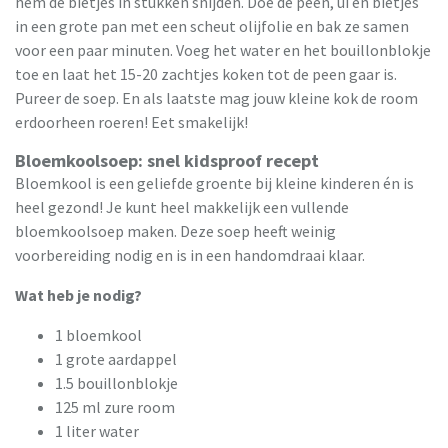
hem de bietjes in stukken snijden. Doe de peen, ui en bietjes
in een grote pan met een scheut olijfolie en bak ze samen
voor een paar minuten. Voeg het water en het bouillonblokje
toe en laat het 15-20 zachtjes koken tot de peen gaar is.
Pureer de soep. En als laatste mag jouw kleine kok de room
erdoorheen roeren! Eet smakelijk!
Bloemkoolsoep: snel kidsproof recept
Bloemkool is een geliefde groente bij kleine kinderen én is
heel gezond! Je kunt heel makkelijk een vullende
bloemkoolsoep maken. Deze soep heeft weinig
voorbereiding nodig en is in een handomdraai klaar.
Wat heb je nodig?
1 bloemkool
1 grote aardappel
1.5 bouillonblokje
125 ml zure room
1 liter water