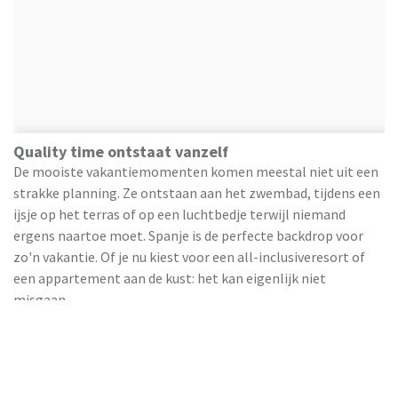
Quality time ontstaat vanzelf
De mooiste vakantiemomenten komen meestal niet uit een
strakke planning. Ze ontstaan aan het zwembad, tijdens een
ijsje op het terras of op een luchtbedje terwijl niemand
ergens naartoe moet. Spanje is de perfecte backdrop voor
zo'n vakantie. Of je nu kiest voor een all-inclusiveresort of
een appartement aan de kust: het kan eigenlijk niet
misgaan.
Profiteer van de last minutes
Sommige gezinnen plannen maanden van tevoren. Andere
besluiten twee weken voor vertrek. Spanje past bij allebei.