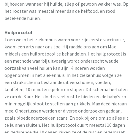
bijhouden wanneer hij huilde, sliep of gewoon wakker was. Op
het rooster was meestal meer dan de helft rood, en rood
betekende huilen.
Huilprocotol
Toen we in het ziekenhuis waren voor zijn eerste vaccinatie,
kwam een arts naar ons toe. Hij raadde ons aan om Max
middels een huilprotocol te behandelen. Het huilprotocol is
een methode waarbij uitvoerig wordt onderzocht wat de
oorzaak van veel huilen kan zijn. Kinderen worden
opgenomen in het ziekenhuis. In het ziekenhuis volgen ze
een strak schema bestaande uit verschonen, voeden,
knuffelen, 10 minuten spelen en slapen. Dit schema herhalen
ze om de 3 uur. Het doel is veel rust te bieden en de baby's zo
min mogelijk bloot te stellen aan prikkels. Max deed hieraan
mee. Ondertussen werden er diverse onderzoeken gedaan,
zoals bloedonderzoek en scans. En ook bij ons om zo alles uit
te kunnen sluiten. Het huilprotocol duurt meestal 10 dagen
en gedurende die 10 dagen kijken ze of de rust en regelmaat