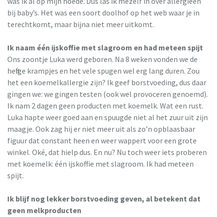
was ik al op mijn hoede. Dus las ik mezelf in over allergieën
bij baby’s. Het was een soort doolhof op het web waar je in
terechtkomt, maar bijna niet meer uitkomt.
Ik naam één ijskoffie met slagroom en had meteen spijt
Ons zoontje Luka werd geboren. Na 8 weken vonden we de
heftige krampjes en het vele spugen wel erg lang duren. Zou
het een koemelkallergie zijn? Ik geef borstvoeding, dus daar
gingen we: we gingen testen (ook wel provoceren genoemd).
Ik nam 2 dagen geen producten met koemelk. Wat een rust.
Luka hapte weer goed aan en spuugde niet al het zuur uit zijn
maagje. Ook zag hij er niet meer uit als zo’n opblaasbaar
figuur dat constant heen en weer wappert voor een grote
winkel. Oké, dat hielp dus. En nu? Nu toch weer iets proberen
met koemelk: één ijskoffie met slagroom. Ik had meteen
spijt.
Ik blijf nog lekker borstvoeding geven, al betekent dat
geen melkproducten