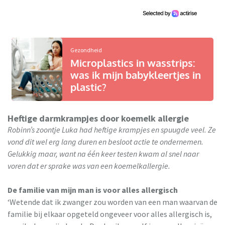
Gezondheid
Microplastics in wasstrips:
was ik mijn babykleertjes in
plastic?
Heftige darmkrampjes door koemelk allergie
Robinn’s zoontje Luka had heftige krampjes en spuugde veel. Ze
vond dit wel erg lang duren en besloot actie te ondernemen.
Gelukkig maar, want na één keer testen kwam al snel naar
voren dat er sprake was van een koemelkallergie.
De familie van mijn man is voor alles allergisch
‘Wetende dat ik zwanger zou worden van een man waarvan de
familie bij elkaar opgeteld ongeveer voor alles allergisch is,