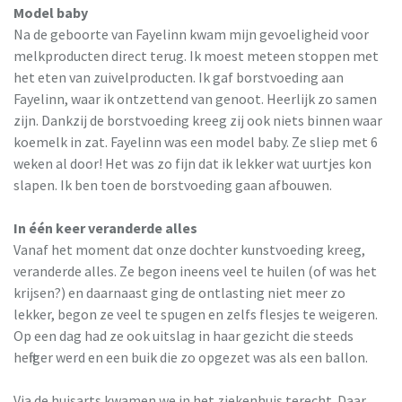
Model baby
Na de geboorte van Fayelinn kwam mijn gevoeligheid voor
melkproducten direct terug. Ik moest meteen stoppen met
het eten van zuivelproducten. Ik gaf borstvoeding aan
Fayelinn, waar ik ontzettend van genoot. Heerlijk zo samen
zijn. Dankzij de borstvoeding kreeg zij ook niets binnen waar
koemelk in zat. Fayelinn was een model baby. Ze sliep met 6
weken al door! Het was zo fijn dat ik lekker wat uurtjes kon
slapen. Ik ben toen de borstvoeding gaan afbouwen.
In één keer veranderde alles
Vanaf het moment dat onze dochter kunstvoeding kreeg,
veranderde alles. Ze begon ineens veel te huilen (of was het
krijsen?) en daarnaast ging de ontlasting niet meer zo
lekker, begon ze veel te spugen en zelfs flesjes te weigeren.
Op een dag had ze ook uitslag in haar gezicht die steeds
heftiger werd en een buik die zo opgezet was als een ballon.
Via de huisarts kwamen we in het ziekenhuis terecht. Daar