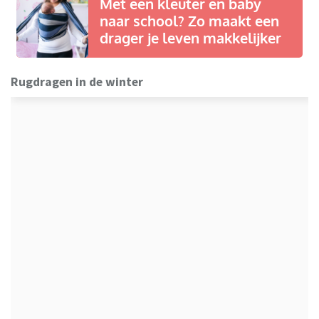
Met een kleuter én baby
naar school? Zo maakt een
drager je leven makkelijker
Rugdragen in de winter