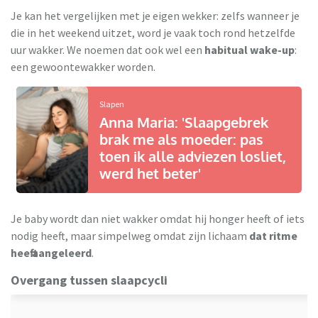
Je kan het vergelijken met je eigen wekker: zelfs wanneer je
die in het weekend uitzet, word je vaak toch rond hetzelfde
uur wakker. We noemen dat ook wel een
habitual wake-up
:
een gewoontewakker worden.
Slapen
Anna Maria: 'Slaapgebrek
brak me als moeder: pas
toen ik alle adviezen losliet,
werd het beter'
Je baby wordt dan niet wakker omdat hij honger heeft of iets
nodig heeft, maar simpelweg omdat zijn lichaam
dat ritme
heeft aangeleerd
.
Overgang tussen slaapcycli