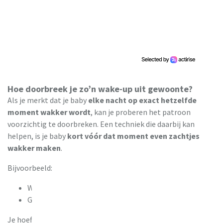
Hoe doorbreek je zo’n wake-up uit gewoonte?
Als je merkt dat je baby
elke nacht op exact hetzelfde
moment wakker wordt
, kan je proberen het patroon
voorzichtig te doorbreken. Een techniek die daarbij kan
helpen, is je baby
kort vóór dat moment even zachtjes
wakker maken
.
Bijvoorbeeld:
Wordt je baby elke nacht rond 2 uur wakker?
Ga dan rond
1u50 even bij je baby kijken
.
Je hoeft je baby niet volledig wakker te maken. Het is