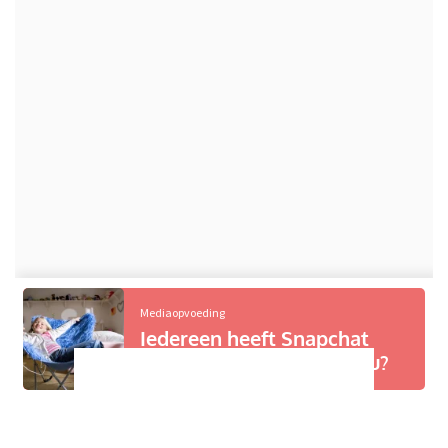
Mediaopvoeding
Iedereen heeft Snapchat
behalve mijn kind: wat nu?
Deel dit bericht: