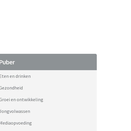
Puber
Eten en drinken
Gezondheid
Groei en ontwikkeling
Jongvolwassen
Mediaopvoeding