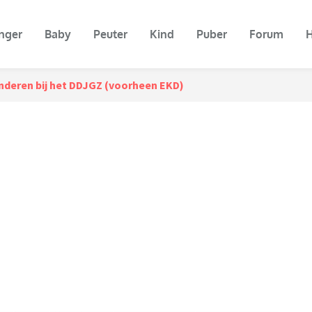
nger
Baby
Peuter
Kind
Puber
Forum
H
nderen bij het DDJGZ (voorheen EKD)