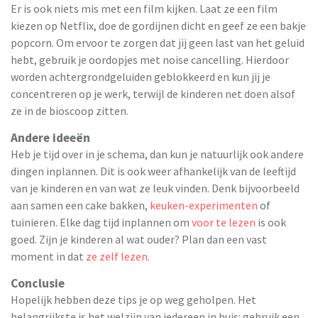
Er is ook niets mis met een film kijken. Laat ze een film
kiezen op Netflix, doe de gordijnen dicht en geef ze een bakje
popcorn. Om ervoor te zorgen dat jij geen last van het geluid
hebt, gebruik je oordopjes met noise cancelling. Hierdoor
worden achtergrondgeluiden geblokkeerd en kun jij je
concentreren op je werk, terwijl de kinderen net doen alsof
ze in de bioscoop zitten.
Andere ideeën
Heb je tijd over in je schema, dan kun je natuurlijk ook andere
dingen inplannen. Dit is ook weer afhankelijk van de leeftijd
van je kinderen en van wat ze leuk vinden. Denk bijvoorbeeld
aan samen een cake bakken,
keuken-experimenten
of
tuinieren. Elke dag tijd inplannen om
voor te lezen
is ook
goed. Zijn je kinderen al wat ouder? Plan dan een vast
moment in dat
ze zelf lezen
.
Conclusie
Hopelijk hebben deze tips je op weg geholpen. Het
belangrijkste is het welzijn van iedereen in huis: gebruik een