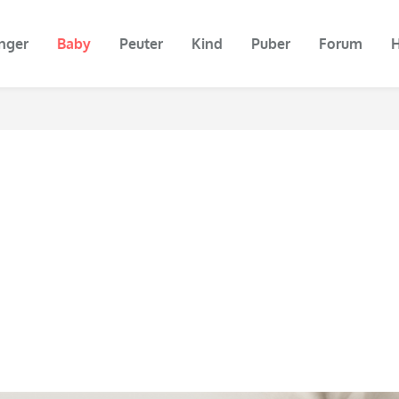
nger
Baby
Peuter
Kind
Puber
Forum
H