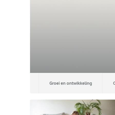
dheid
Groei en ontwikkeling
Opvo