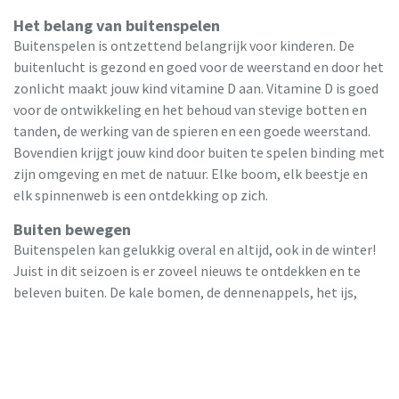
Het belang van buitenspelen
Buitenspelen is ontzettend belangrijk voor kinderen. De
buitenlucht is gezond en goed voor de weerstand en door het
zonlicht maakt jouw kind vitamine D aan. Vitamine D is goed
voor de ontwikkeling en het behoud van stevige botten en
tanden, de werking van de spieren en een goede weerstand.
Bovendien krijgt jouw kind door buiten te spelen binding met
zijn omgeving en met de natuur. Elke boom, elk beestje en
elk spinnenweb is een ontdekking op zich.
Buiten bewegen
Buitenspelen kan gelukkig overal en altijd, ook in de winter!
Juist in dit seizoen is er zoveel nieuws te ontdekken en te
beleven buiten. De kale bomen, de dennenappels, het ijs,
dierensporen, sneeuw: dit seizoen heeft veel te bieden voor
nieuwsgierige kinderen. Door elk seizoen buiten te spelen
beleeft jouw kind de seizoenen, en de overgang van de
seizoenen, heel bewust. Met
warme buitenkleding
en