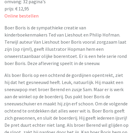
omvang: 32 pagina's
prijs: € 12,95
Online bestellen
Boer Boris is de sympathieke creatie van
kinderboekenmakers Ted van Lieshout en Philip Hofman.
Terwijl auteur Van Lieshout boer Boris vooral zorgzaam laat
zijn (op rijm!), geeft illustrator Hopman hem een
onweerstaanbaar olijke boerentoet. Er is een hele serie rond
boer Boris. Deze aflevering speelt in de sneeuw.
Als boer Boris op een ochtend de gordijnen opentrekt, ziet
hij dat het gesneeuwd heeft. Leuk, natuurlijk. Hij maakt een
sneeuwpop met broer Berend en zusje Sam. Maar er is werk
aan de winkel op de boerderij. Dus pakt boer Boris de
sneeuwschuiver en maakt hij zijn erf schoon. Om de volgende
ochtend te ontdekken dat alles weer wit is. Boer Boris geeft
zich gewonnen, en sluit de boerderij. Hij geeft iedereen ijsvrij!
De pret duurt echter niet lang. Als broer Berend wil glijden op
de sloot, zakt hij pardoes door het ijs. Kan boer Boris hem op