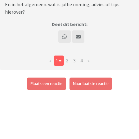
En in het algemeen: wat is jullie mening, advies of tips
hierover?
Deel dit bericht:
«
1
2
3
4
»
Plaats een reactie
Naar laatste reactie