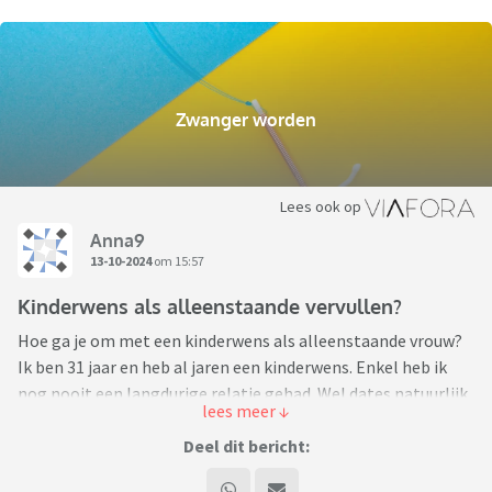
Zwanger worden
Lees ook op
Anna9
13-10-2024
om 15:57
Kinderwens als alleenstaande vervullen?
Hoe ga je om met een kinderwens als alleenstaande vrouw?
Ik ben 31 jaar en heb al jaren een kinderwens. Enkel heb ik
nog nooit een langdurige relatie gehad. Wel dates natuurlijk,
maar ben er uiteindelijk achter gekomen dat ik aseksueel
ben. Op een gegeven moment ben ik dan ook maar gewoon
Deel dit bericht:
gestopt met daten omdat een relatie vinden met een man