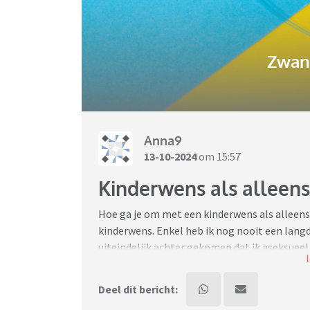
Zwan
Anna9
13-10-2024
om 15:57
Kinderwens als alleen
Hoe ga je om met een kinderwens als alleenst
kinderwens. Enkel heb ik nog nooit een langd
uiteindelijk achter gekomen dat ik aseksue
gewoon gestopt met daten omdat een relatie
onmogelijk is.
Deel dit bericht: