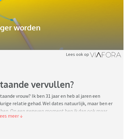
ger worden
Lees ook op
staande vervullen?
aande vrouw? Ik ben 31 jaar en heb al jaren een
urige relatie gehad. Wel dates natuurlijk, maar ben er
el ben. Op een gegeven moment ben ik dan ook maar
 vinden met een man die geen seks wil zo goed als