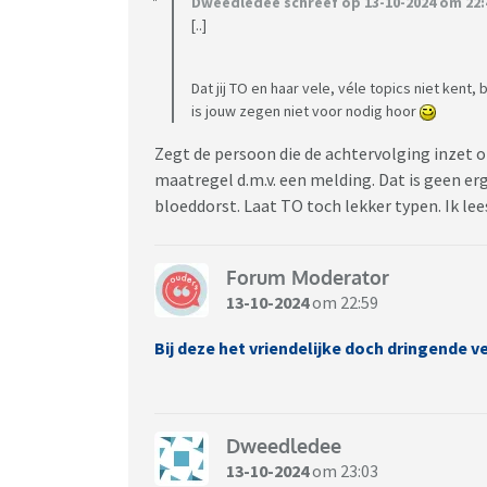
Dweedledee schreef op 13-10-2024 om 22:
[..]
Dat jij TO en haar vele, véle topics niet kent
is jouw zegen niet voor nodig hoor
Zegt de persoon die de achtervolging inzet o
maatregel d.m.v. een melding. Dat is geen er
bloeddorst. Laat TO toch lekker typen. Ik le
Forum Moderator
13-10-2024
om 22:59
Bij deze het vriendelijke doch dringende 
Dweedledee
13-10-2024
om 23:03