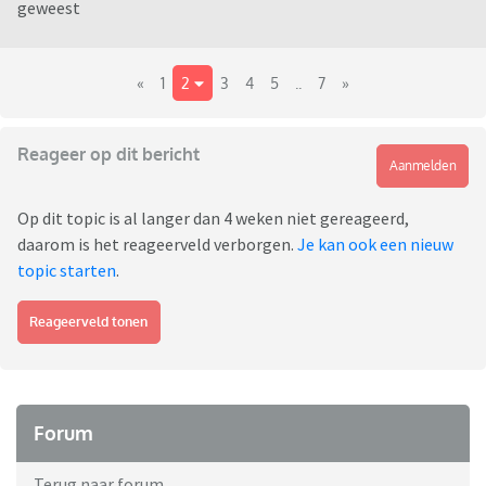
geweest
«
1
2
3
4
5
..
7
»
Reageer op dit bericht
Aanmelden
Op dit topic is al langer dan 4 weken niet gereageerd,
daarom is het reageerveld verborgen.
Je kan ook een nieuw
topic starten
.
Reageerveld tonen
Forum
Terug naar forum