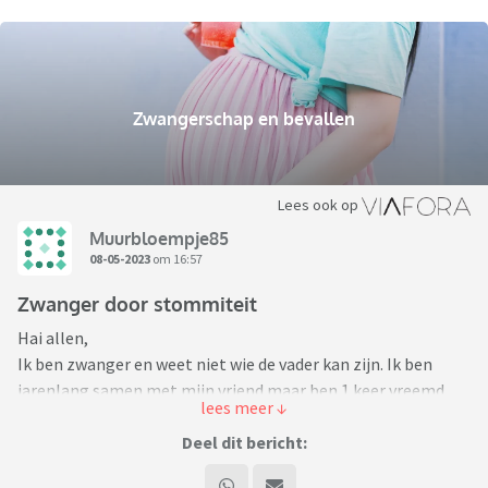
Zwangerschap en bevallen
Lees ook op
Muurbloempje85
08-05-2023
om 16:57
Zwanger door stommiteit
Hai allen,
Ik ben zwanger en weet niet wie de vader kan zijn. Ik ben
jarenlang samen met mijn vriend maar ben 1 keer vreemd
gegaan.
Deel dit bericht:
Ik heb op 20 maart in de avond seks gehad met, laat ik hem