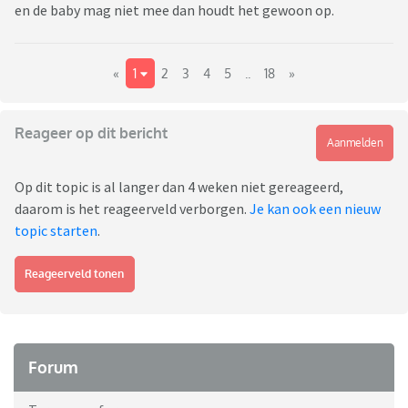
en de baby mag niet mee dan houdt het gewoon op.
«
1
2
3
4
5
..
18
»
Reageer op dit bericht
Aanmelden
Op dit topic is al langer dan 4 weken niet gereageerd,
daarom is het reageerveld verborgen.
Je kan ook een nieuw
topic starten
.
Reageerveld tonen
Forum