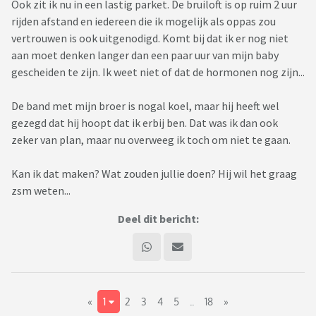
Ook zit ik nu in een lastig parket. De bruiloft is op ruim 2 uur
rijden afstand en iedereen die ik mogelijk als oppas zou
vertrouwen is ook uitgenodigd. Komt bij dat ik er nog niet
aan moet denken langer dan een paar uur van mijn baby
gescheiden te zijn. Ik weet niet of dat de hormonen nog zijn...
De band met mijn broer is nogal koel, maar hij heeft wel
gezegd dat hij hoopt dat ik erbij ben. Dat was ik dan ook
zeker van plan, maar nu overweeg ik toch om niet te gaan.
Kan ik dat maken? Wat zouden jullie doen? Hij wil het graag
zsm weten...
Deel dit bericht:
«
1
2
3
4
5
..
18
»