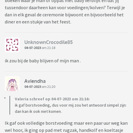
boeken waar je man of oppas met baby verblijft en dat jij
tussendoor daarheen kan voor voedingen/kolven? Terwijl je
dan in elk geval de ceremonie bijwoont en bijvoorbeeld het
diner en een stukje van het feest.
UnknownCrocodile85
04-07-2023
om 21:18
ik zou bij de baby blijven of mijn man .
Aviendha
04-07-2023
om 21:20
Valeria schreef op 04-07-2023 om 21:16:
ik gaf borstvoeding, dus voor mij zou het antwoord simpel zijn:
dan kan ik ook niet komen.
Ik gaf ook volledige borstvoeding maar een paar uur weg kan
wel hoor, ik ging op pad met rugzak, handkolf en koeltasje