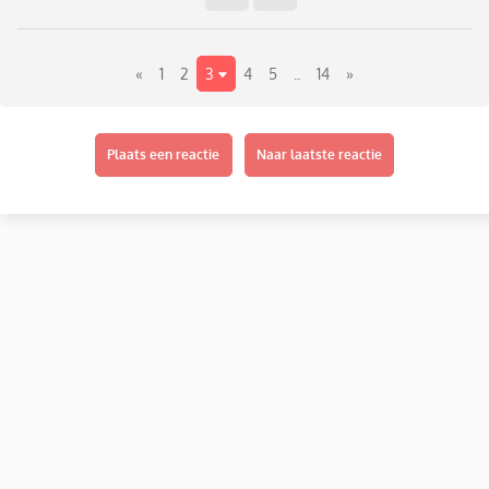
«
1
2
3
4
5
..
14
»
Plaats een reactie
Naar laatste reactie