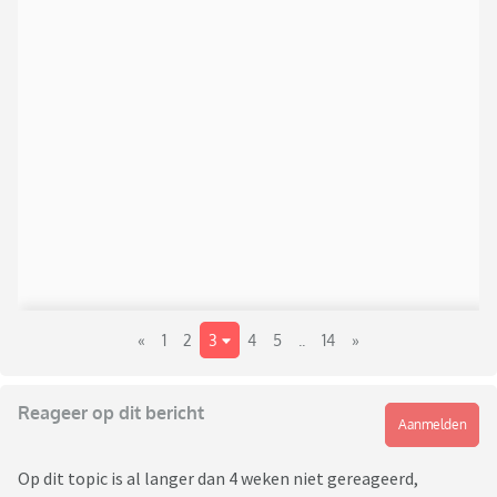
«
1
2
3
4
5
..
14
»
Reageer op dit bericht
Aanmelden
Op dit topic is al langer dan 4 weken niet gereageerd,