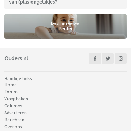
van (plas)ongelukjes?
Lees hier meer over
Peuter
Ouders.nl
Handige links
Home
Forum
Vraagbaken
Columns
Adverteren
Berichten
Over ons