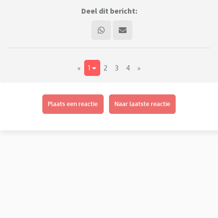
Deel dit bericht:
«
1
2
3
4
»
Plaats een reactie
Naar laatste reactie