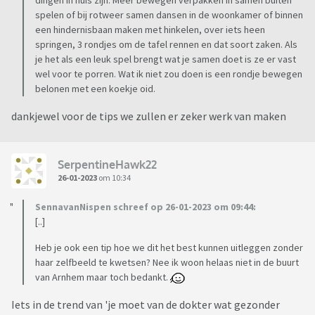
dingen in huis zijn. Meer bewegen verpakken in samen buiten
spelen of bij rotweer samen dansen in de woonkamer of binnen
een hindernisbaan maken met hinkelen, over iets heen
springen, 3 rondjes om de tafel rennen en dat soort zaken. Als
je het als een leuk spel brengt wat je samen doet is ze er vast
wel voor te porren. Wat ik niet zou doen is een rondje bewegen
belonen met een koekje oid.
dankjewel voor de tips we zullen er zeker werk van maken
SerpentineHawk22
26-01-2023
om 10:34
SennavanNispen schreef op 26-01-2023 om 09:44:
[..]
Heb je ook een tip hoe we dit het best kunnen uitleggen zonder
haar zelfbeeld te kwetsen? Nee ik woon helaas niet in de buurt
van Arnhem maar toch bedankt.
Iets in de trend van 'je moet van de dokter wat gezonder