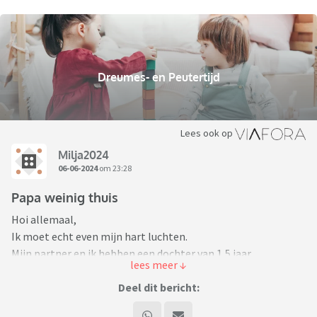
Dreumes- en Peutertijd
Lees ook op
Milja2024
06-06-2024
om 23:28
Papa weinig thuis
Hoi allemaal,
Ik moet echt even mijn hart luchten.
Mijn partner en ik hebben een dochter van 1,5 jaar.
Dolgelukkig zijn we met haar. Nu is het helaas wel zo dat het
de laatste maanden wat minder soepel loopt tussen mijn
Deel dit bericht:
partner en mij. Hij heeft een baan waarbij die + - 65 a 70 uur