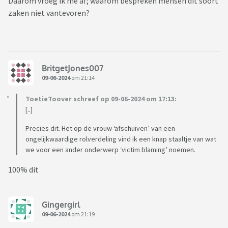
Daarom vroeg ik me af; waarom bespreken mensen dit soort
zaken niet vantevoren?
BritgetJones007
09-06-2024
om 21:14
ToetieToover schreef op 09-06-2024 om 17:13:
[..]
Precies dit. Het op de vrouw ‘afschuiven’ van een
ongelijkwaardige rolverdeling vind ik een knap staaltje van wat
we voor een ander onderwerp ‘victim blaming’ noemen.
100% dit
Gingergirl
09-06-2024
om 21:19