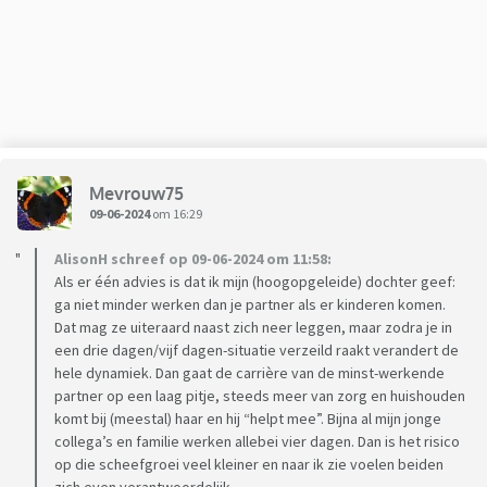
moet het ook echt elke dag horen he. Ik verlies onze relatie
en mezelf. Geen tijd voor mezelf om heel even geen moeder
te zijn of aan te moeten staan. Al is het maar een uurtje in de
week…
Heeft iemand tips voor me hoe ik dit aan moet pakken?
Mevrouw75
Liefs
09-06-2024
om 16:29
AlisonH schreef op 09-06-2024 om 11:58:
Als er één advies is dat ik mijn (hoogopgeleide) dochter geef:
ga niet minder werken dan je partner als er kinderen komen.
Dat mag ze uiteraard naast zich neer leggen, maar zodra je in
een drie dagen/vijf dagen-situatie verzeild raakt verandert de
hele dynamiek. Dan gaat de carrière van de minst-werkende
partner op een laag pitje, steeds meer van zorg en huishouden
komt bij (meestal) haar en hij “helpt mee”. Bijna al mijn jonge
collega’s en familie werken allebei vier dagen. Dan is het risico
op die scheefgroei veel kleiner en naar ik zie voelen beiden