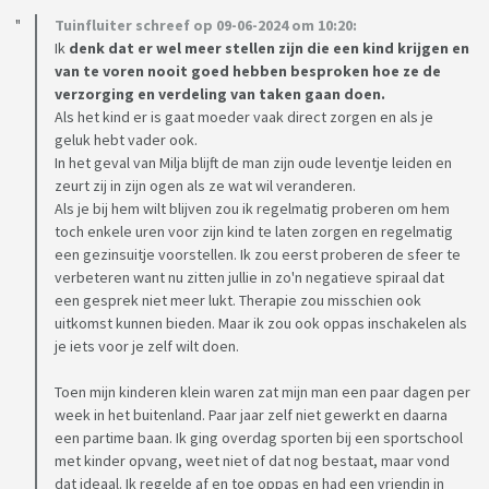
Tuinfluiter schreef op 09-06-2024 om 10:20:
Ik
denk dat er wel meer stellen zijn die een kind krijgen en
van te voren nooit goed hebben besproken hoe ze de
verzorging en verdeling van taken gaan doen.
Als het kind er is gaat moeder vaak direct zorgen en als je
geluk hebt vader ook.
In het geval van Milja blijft de man zijn oude leventje leiden en
zeurt zij in zijn ogen als ze wat wil veranderen.
Als je bij hem wilt blijven zou ik regelmatig proberen om hem
toch enkele uren voor zijn kind te laten zorgen en regelmatig
een gezinsuitje voorstellen. Ik zou eerst proberen de sfeer te
verbeteren want nu zitten jullie in zo'n negatieve spiraal dat
een gesprek niet meer lukt. Therapie zou misschien ook
uitkomst kunnen bieden. Maar ik zou ook oppas inschakelen als
je iets voor je zelf wilt doen.
Toen mijn kinderen klein waren zat mijn man een paar dagen per
week in het buitenland. Paar jaar zelf niet gewerkt en daarna
een partime baan. Ik ging overdag sporten bij een sportschool
met kinder opvang, weet niet of dat nog bestaat, maar vond
dat ideaal. Ik regelde af en toe oppas en had een vriendin in