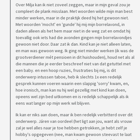
Over Milja kan ik niet zoveel zeggen, maar in mijn geval zou je
compleet de plank misslaan. Met woorden wilde mijn man best
minder werken, maar in de praktijk deed hij het gewoon niet.
Met woorden 'mocht' en 'gunde' hij mij mijn borrelavond, in
daden alleen als het hem maar niet in de weg zat en omdat hij
toevallig ook iets had die avonden gingen mijn borrelavondjes
gewoon niet door. Daar zat ik dan. Kind kan je niet alleen laten,
en man was gewoon weg. Ik ging niet minder werken (ik was de
grootverdiener mét pensioen in dit huishouden), houd net als al
die mannen die je eerder beschreef niet van dat getuttel met
een baby. en een hoop ruzies, frustraties bij mij, is dit
onderwerp intussen taboe, heb ik slechts 1x een redelijk
gesprek kunnen voeren waarin een slappig 'sorry' kwam, en,
hoe ironisch, man kan nu hij wel gezellig met kind kan doen,
opeens wel zijn bed uitkomen en is redelijk schappelijk als ik
eens wat langer op mijn werk wil blijven.
Ik kan er niks aan doen, maar ik ben redelijk verbitterd over dit
onderwerp. Járen van oordeel (het ligt aan jou, want als vrouw
zal je wel alles naar je toe hebben getrokken, je hebt zelf je
hobby's opgegeven (nee, man kwam gewoon steevast te laat