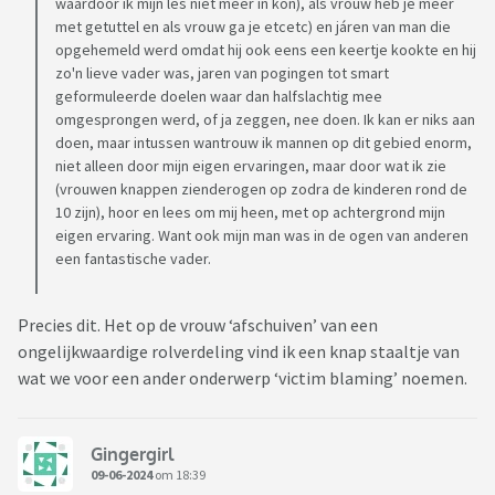
waardoor ik mijn les niet meer in kon), als vrouw heb je meer
met getuttel en als vrouw ga je etcetc) en járen van man die
opgehemeld werd omdat hij ook eens een keertje kookte en hij
zo'n lieve vader was, jaren van pogingen tot smart
geformuleerde doelen waar dan halfslachtig mee
omgesprongen werd, of ja zeggen, nee doen. Ik kan er niks aan
doen, maar intussen wantrouw ik mannen op dit gebied enorm,
niet alleen door mijn eigen ervaringen, maar door wat ik zie
(vrouwen knappen zienderogen op zodra de kinderen rond de
10 zijn), hoor en lees om mij heen, met op achtergrond mijn
eigen ervaring. Want ook mijn man was in de ogen van anderen
een fantastische vader.
Precies dit. Het op de vrouw ‘afschuiven’ van een
ongelijkwaardige rolverdeling vind ik een knap staaltje van
wat we voor een ander onderwerp ‘victim blaming’ noemen.
Gingergirl
09-06-2024
om 18:39