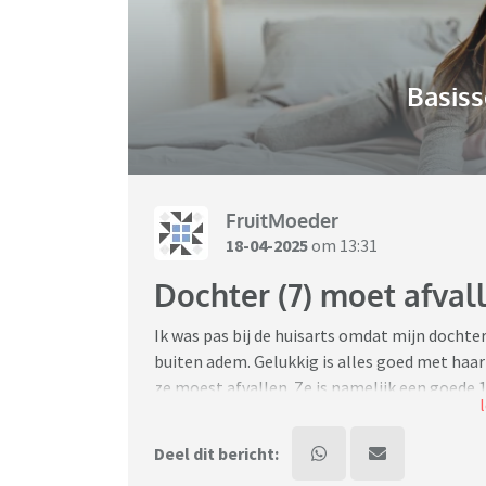
Basiss
FruitMoeder
18-04-2025
om 13:31
Dochter (7) moet afval
Ik was pas bij de huisarts omdat mijn dochte
buiten adem. Gelukkig is alles goed met haar
ze moest afvallen. Ze is namelijk een goede 15
die alleen tegen mij verteld en niet tegen mi
misshien een beetje mollig, maar je ziet niet
Deel dit bericht:
wil een afspraak maken met de dietiste, maar