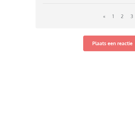
aangepraat krijgt.
«
1
2
3
Plaats een reactie