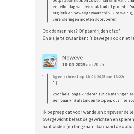
eetpatroon hebben zowel man en ik vanuit hu
eet elke dag wel een stuk fruit of groente. Du
erg leuk en beweegt waarschijnlijk te weinig, 
veranderingen moeten doorvoeren.
Ook dansen niet? Of paardrijden ofzo?
En als je te zwaar bent ís bewegen ook niet l
Neweve
18-04-2025
om 20:25
Agen schreef op 18-04-2025 om 18:22:
[..]
Voor hele jonge kinderen zijn de meningen e
een paar km) afstanden te lopen, dus hier zou
Ik begreep dat voor wandelen ongeveer de leef
overgewicht belast de gewrichten en spieren
aanhouden (en langzaam daarnaartoe opbo