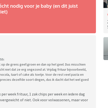
écht nodig voor je baby (en dit juist
iet)
55:
et op de grens geel\groen en dan op het geel. Dus misschien
acht niet dat ze erg ongezond at. Vrijdag frituur bijvoorbeeld,
ocola, taart of cake als toetje. Voor de rest veel pasta en
nd precies dezelfde soort dingen, dus ik dacht dat het wel goed
1x per week frituur, 1 zak chips per week en iedere dag
 overgewicht of niet. Ook voor volwassenen, maar voor