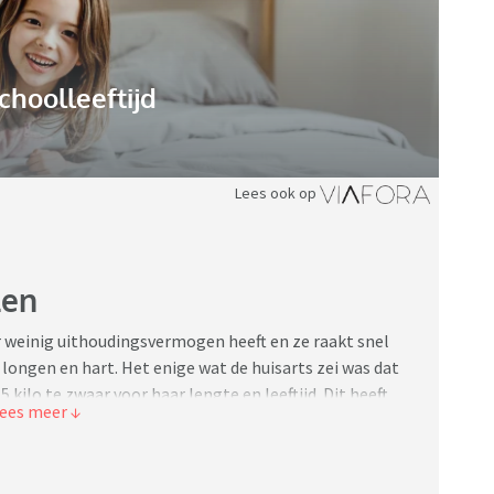
choolleeftijd
Lees ook op
len
r weinig uithoudingsvermogen heeft en ze raakt snel
 longen en hart. Het enige wat de huisarts zei was dat
 kilo te zwaar voor haar lengte en leeftijd. Dit heeft
jn dochter. Ik schrok hier best van. Want mijn dochter is
 dat ze overgewicht heeft. Maar hoe pak ik dit aan? Ik
 ik wil ook niet dat mijn dochter een eetstoornis