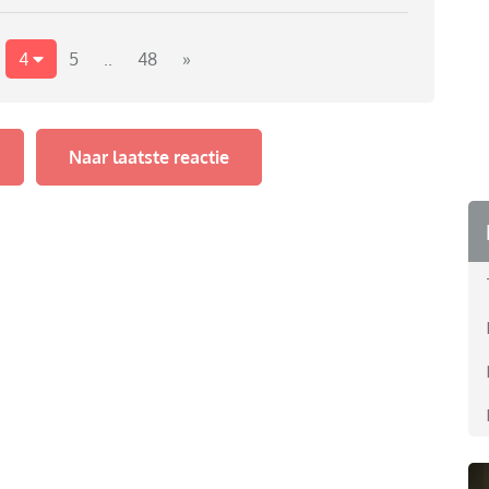
4
5
..
48
»
Naar laatste reactie