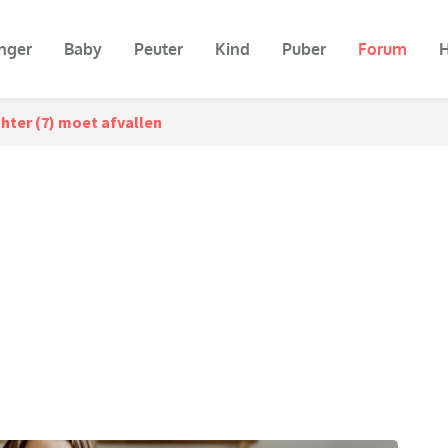
nger
Baby
Peuter
Kind
Puber
Forum
H
hter (7) moet afvallen