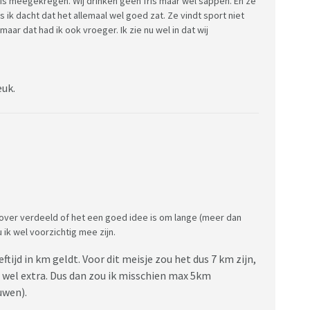
is meegekregen. Wij drinken geen fris maar wel sappen. En ze
s ik dacht dat het allemaal wel goed zat. Ze vindt sport niet
maar dat had ik ook vroeger. Ik zie nu wel in dat wij
euk.
rover verdeeld of het een goed idee is om lange (meer dan
 ik wel voorzichtig mee zijn.
tijd in km geldt. Voor dit meisje zou het dus 7 km zijn,
 wel extra. Dus dan zou ik misschien max 5km
uwen).