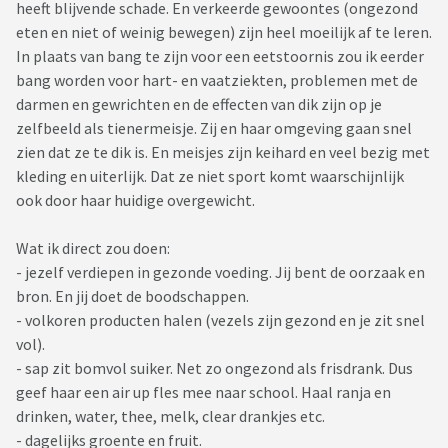
heeft blijvende schade. En verkeerde gewoontes (ongezond
eten en niet of weinig bewegen) zijn heel moeilijk af te leren.
In plaats van bang te zijn voor een eetstoornis zou ik eerder
bang worden voor hart- en vaatziekten, problemen met de
darmen en gewrichten en de effecten van dik zijn op je
zelfbeeld als tienermeisje. Zij en haar omgeving gaan snel
zien dat ze te dik is. En meisjes zijn keihard en veel bezig met
kleding en uiterlijk. Dat ze niet sport komt waarschijnlijk
ook door haar huidige overgewicht.
Wat ik direct zou doen:
- jezelf verdiepen in gezonde voeding. Jij bent de oorzaak en
bron. En jij doet de boodschappen.
- volkoren producten halen (vezels zijn gezond en je zit snel
vol).
- sap zit bomvol suiker. Net zo ongezond als frisdrank. Dus
geef haar een air up fles mee naar school. Haal ranja en
drinken, water, thee, melk, clear drankjes etc.
- dagelijks groente en fruit.