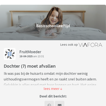
Basisschoolleeftijd
Lees ook op
FruitMoeder
18-04-2025
om 13:31
Dochter (7) moet afvallen
Ik was pas bij de huisarts omdat mijn dochter weinig
uithoudingsvermogen heeft en ze raakt snel buiten adem.
Gelukkig is alles goed met haar longen en hart. Het enige
wat de huisarts zei was dat ze moest afvallen. Ze is namelijk
een goede 15 kilo te zwaar voor haar lengte en leeftijd. Dit
Deel dit bericht:
heeft die alleen tegen mij verteld en niet tegen mijn dochter.