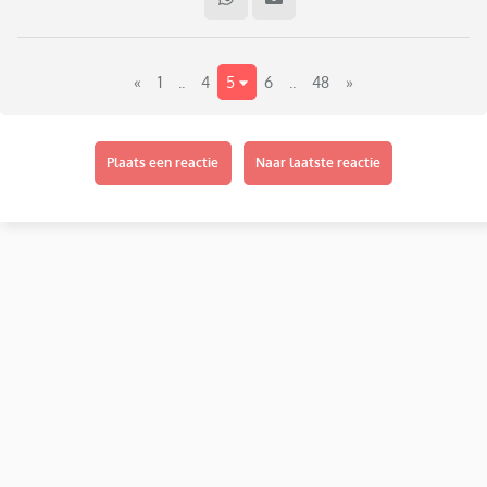
Ik schrok hier best van. Want mijn dochter is misshien een
beetje mollig, maar je ziet niet dat ze overgewicht heeft.
Maar hoe pak ik dit aan? Ik wil een afspraak maken met
«
1
..
4
5
6
..
48
»
de dietiste, maar ik wil ook niet dat mijn dochter een
eetstoornis aangepraat krijgt.
Plaats een reactie
Naar laatste reactie