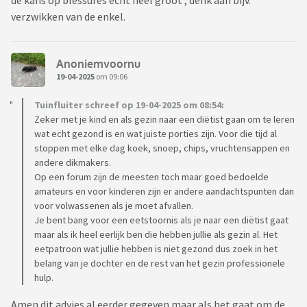
de kans op blessures echt heel groot , denk aan bijv.
verzwikken van de enkel.
Anoniemvoornu
19-04-2025
om 09:06
Tuinfluiter schreef op 19-04-2025 om 08:54:
Zeker met je kind en als gezin naar een diëtist gaan om te leren
wat echt gezond is en wat juiste porties zijn. Voor die tijd al
stoppen met elke dag koek, snoep, chips, vruchtensappen en
andere dikmakers.
Op een forum zijn de meesten toch maar goed bedoelde
amateurs en voor kinderen zijn er andere aandachtspunten dan
voor volwassenen als je moet afvallen.
Je bent bang voor een eetstoornis als je naar een diëtist gaat
maar als ik heel eerlijk ben die hebben jullie als gezin al. Het
eetpatroon wat jullie hebben is niet gezond dus zoek in het
belang van je dochter en de rest van het gezin professionele
hulp.
Amen dit advies al eerder gegeven maar als het gaat om de