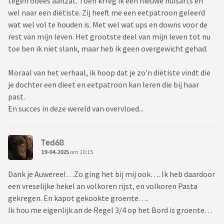
tegen obees aanzat. Toen krreg ik een nieuwe huisarts en
wel naar een diëtiste. Zij heeft me een eetpatroon geleerd
wat wel vol te houden is. Met wel wat ups en downs voor de
rest van mijn leven. Het grootste deel van mijn leven tot nu
toe ben ik niet slank, maar heb ik geen overgewicht gehad.
Moraal van het verhaal, ik hoop dat je zo'n diëtiste vindt die
je dochter een dieet en eetpatroon kan leren die bij haar
past.
En succes in deze wereld van overvloed...
Ted68
19-04-2025
om 10:15
Dank je Auwereel…Zo ging het bij mij ook…. Ik heb daardoor
een vreselijke hekel an volkoren rijst, en volkoren Pasta
gekregen. En kapot gekookte groente….
Ik hou me eigenlijk an de Regel 3/4 op het Bord is groente…