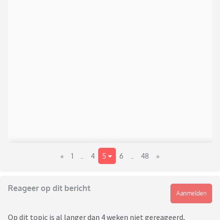
«
1
..
4
5
6
..
48
»
Reageer op dit bericht
Aanmelden
Op dit topic is al langer dan 4 weken niet gereageerd,